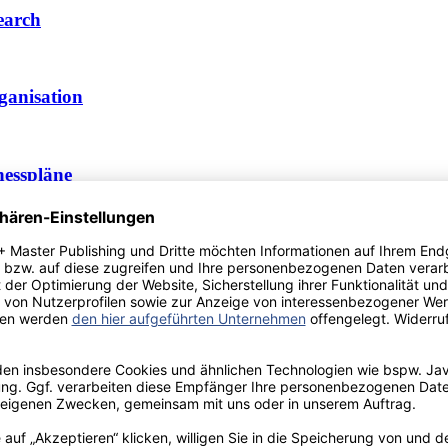
earch
anisation
esspläne