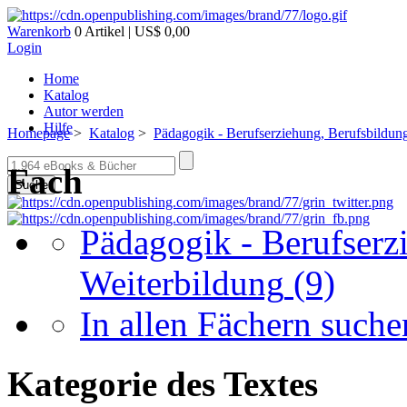
Warenkorb
0 Artikel | US$ 0,00
Login
Home
Katalog
Autor werden
Hilfe
Homepage
>
Katalog
>
Pädagogik - Berufserziehung, Berufsbildun
Fach
Suche
Pädagogik - Berufserz
Weiterbildung
(9)
In allen Fächern suchen
Kategorie des Textes