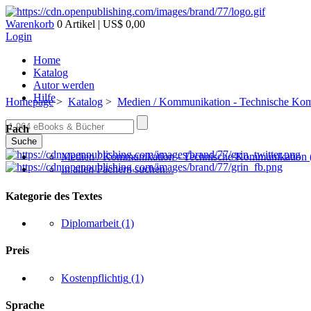
Warenkorb
0 Artikel | US$ 0,00
Login
Home
Katalog
Autor werden
Hilfe
Homepage
>
Katalog
>
Medien / Kommunikation - Technische Ko
Fach
Suche
Medien / Kommunikation - Technische Kommunikation
In allen Fächern suchen...
Kategorie des Textes
Diplomarbeit
(1)
Preis
Kostenpflichtig
(1)
Sprache