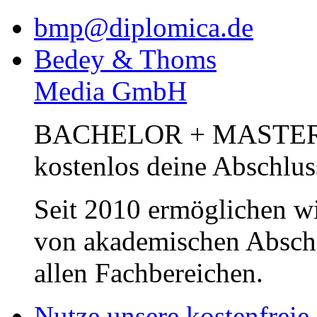
Media GmbH
seit 1997
Alle Inhalte urheberrecht
verbreiten untersagt.
bmp@diplomica.de
Bedey & Thoms
Media GmbH
BACHELOR + MASTER Pub
kostenlos deine Abschlus