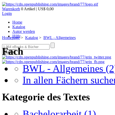
Warenkorb
0 Artikel | US$ 0,00
Login
Home
Katalog
Autor werden
Hilfe
Homepage
>
Katalog
>
BWL - Allgemeines
Fach
Suche
BWL - Allgemeines
(2
In allen Fächern suchen
Kategorie des Textes
Bachelorarbeit
(1)