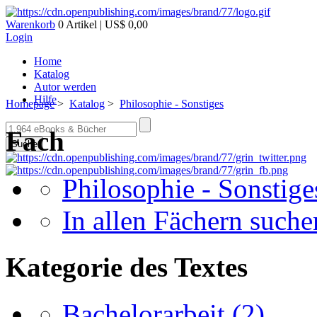
Warenkorb
0 Artikel | US$ 0,00
Login
Home
Katalog
Autor werden
Hilfe
Homepage
>
Katalog
>
Philosophie - Sonstiges
Fach
Suche
Philosophie - Sonstige
In allen Fächern suchen
Kategorie des Textes
Bachelorarbeit
(2)