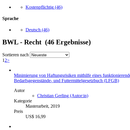
Kostenpflichtig
(46)
Sprache
Deutsch
(46)
BWL - Recht (46 Ergebnisse)
Sortieren nach
1
2
>
Minimierung von Haftungsrisiken mithilfe eines funktionieren
Bedarfsgegenstände- und Futtermittelgesetzbuch (LFGB)
Autor
Christian Gerling (Autor:in)
Kategorie
Masterarbeit, 2019
Preis
US$ 16,99