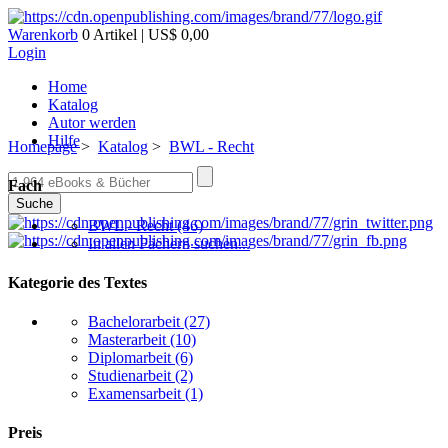
Warenkorb
0 Artikel | US$ 0,00
Login
Home
Katalog
Autor werden
Hilfe
Homepage
>
Katalog
>
BWL - Recht
Fach
Suche
BWL - Recht
(46)
In allen Fächern suchen...
Kategorie des Textes
Bachelorarbeit
(27)
Masterarbeit
(10)
Diplomarbeit
(6)
Studienarbeit
(2)
Examensarbeit
(1)
Preis