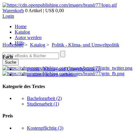
Warenkorb
0 Artikel | US$ 0,00
Login
Home
Katalog
Autor werden
Hilfe
Homepage
>
Katalog
>
Politik - Klima- und Umweltpolitik
Fach
Suche
Politik - Klima- und Umweltpolitik
(3)
In allen Fächern suchen...
Kategorie des Textes
Bachelorarbeit
(2)
Studienarbeit
(1)
Preis
Kostenpflichtig
(3)