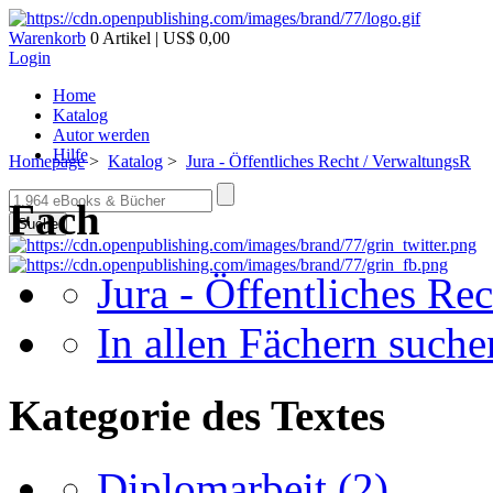
Warenkorb
0 Artikel | US$ 0,00
Login
Home
Katalog
Autor werden
Hilfe
Homepage
>
Katalog
>
Jura - Öffentliches Recht / VerwaltungsR
Fach
Suche
Jura - Öffentliches Re
In allen Fächern suchen
Kategorie des Textes
Diplomarbeit
(2)