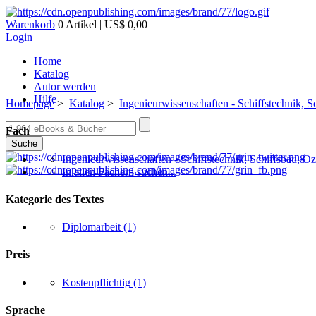
Warenkorb
0 Artikel | US$ 0,00
Login
Home
Katalog
Autor werden
Hilfe
Homepage
>
Katalog
>
Ingenieurwissenschaften - Schiffstechnik, S
Fach
Suche
Ingenieurwissenschaften - Schiffstechnik, Schiffsbau, O
In allen Fächern suchen...
Kategorie des Textes
Diplomarbeit
(1)
Preis
Kostenpflichtig
(1)
Sprache