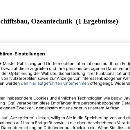
Schiffsbau, Ozeantechnik (1 Ergebnisse)
rungen: Handlungsvorschlag zur Verbesserung unter Last auslösende