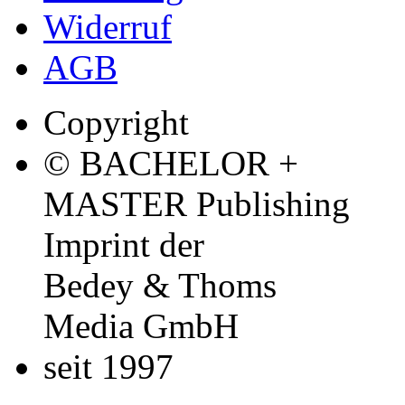
Alle Inhalte urheberrecht
verbreiten untersagt.
bmp@diplomica.de
Bedey & Thoms
Media GmbH
BACHELOR + MASTER Pub
kostenlos deine Abschlus
Seit 2010 ermöglichen wi
von akademischen Abschl