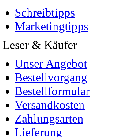
Widerruf
AGB
Copyright
© BACHELOR +
MASTER Publishing
Imprint der
Bedey & Thoms
Media GmbH
seit 1997