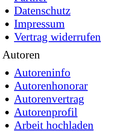
Schreibtipps
Marketingtipps
Leser & Käufer
Unser Angebot
Bestellvorgang
Bestellformular
Versandkosten
Zahlungsarten
Lieferung