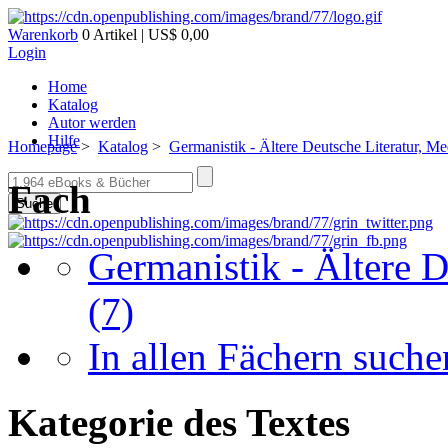
Warenkorb
0 Artikel | US$ 0,00
Login
Home
Katalog
Autor werden
Hilfe
Homepage
>
Katalog
>
Germanistik - Ältere Deutsche Literatur, Me
Fach
Suche
Germanistik - Ältere D
(7)
In allen Fächern suchen
Kategorie des Textes