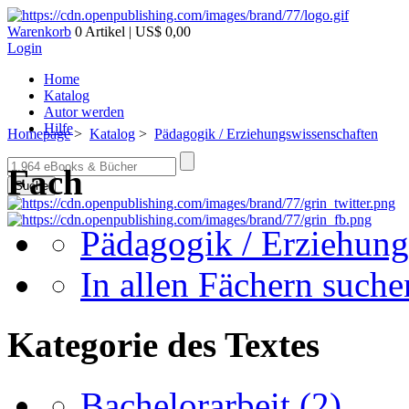
Warenkorb
0 Artikel | US$ 0,00
Login
Home
Katalog
Autor werden
Hilfe
Homepage
>
Katalog
>
Pädagogik / Erziehungswissenschaften
Fach
Suche
Pädagogik / Erziehung
In allen Fächern suchen
Kategorie des Textes
Bachelorarbeit
(2)