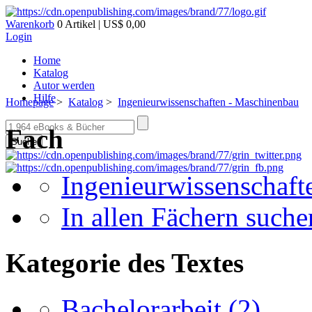
Warenkorb
0 Artikel | US$ 0,00
Login
Home
Katalog
Autor werden
Hilfe
Homepage
>
Katalog
>
Ingenieurwissenschaften - Maschinenbau
Fach
Suche
Ingenieurwissenschaft
In allen Fächern suchen
Kategorie des Textes
Bachelorarbeit
(2)