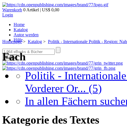
Warenkorb
0 Artikel | US$ 0,00
Login
Home
Katalog
Autor werden
Hilfe
Homepage
>
Katalog
>
Politik - Internationale Politik - Region: Na
Fach
Suche
Politik - International
Vorderer Or...
(5)
In allen Fächern suchen
Kategorie des Textes