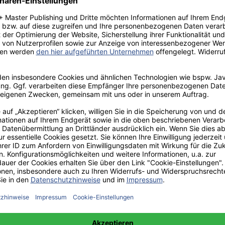
rs von Triers ‚Antichrist’
on Man Ray