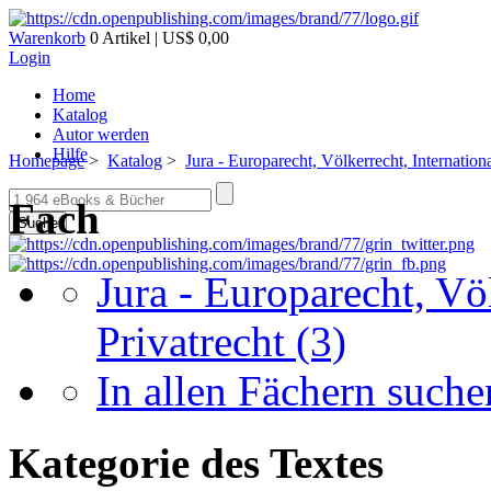
Warenkorb
0 Artikel | US$ 0,00
Login
Home
Katalog
Autor werden
Hilfe
Homepage
>
Katalog
>
Jura - Europarecht, Völkerrecht, Internationa
Fach
Suche
Jura - Europarecht, Völ
Privatrecht
(3)
In allen Fächern suchen
Kategorie des Textes