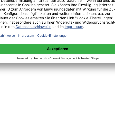
nd Möglichkeiten
rument oder Bürokratiegebilde mit sozialer Ausgrenzung? Ein analysie