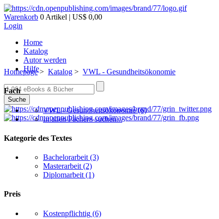
Warenkorb
0 Artikel | US$ 0,00
Login
Home
Katalog
Autor werden
Hilfe
Homepage
>
Katalog
>
VWL - Gesundheitsökonomie
Fach
Suche
VWL - Gesundheitsökonomie
(6)
In allen Fächern suchen...
Kategorie des Textes
Bachelorarbeit
(3)
Masterarbeit
(2)
Diplomarbeit
(1)
Preis
Kostenpflichtig
(6)