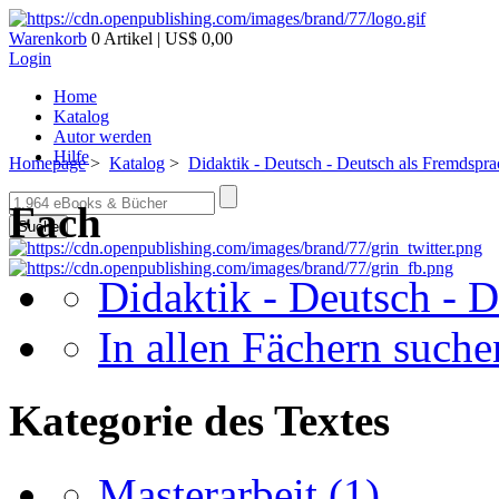
Warenkorb
0 Artikel | US$ 0,00
Login
Home
Katalog
Autor werden
Hilfe
Homepage
>
Katalog
>
Didaktik - Deutsch - Deutsch als Fremdspr
Fach
Suche
Didaktik - Deutsch - 
In allen Fächern suchen
Kategorie des Textes
Masterarbeit
(1)