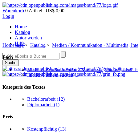
Warenkorb
0 Artikel | US$ 0,00
Login
Home
Katalog
Autor werden
Hilfe
Homepage
>
Katalog
>
Medien / Kommunikation - Multimedia, Inte
Fach
Suche
Medien / Kommunikation - Multimedia, Internet, neue T
In allen Fächern suchen...
Kategorie des Textes
Bachelorarbeit
(12)
Diplomarbeit
(1)
Preis
Kostenpflichtig
(13)