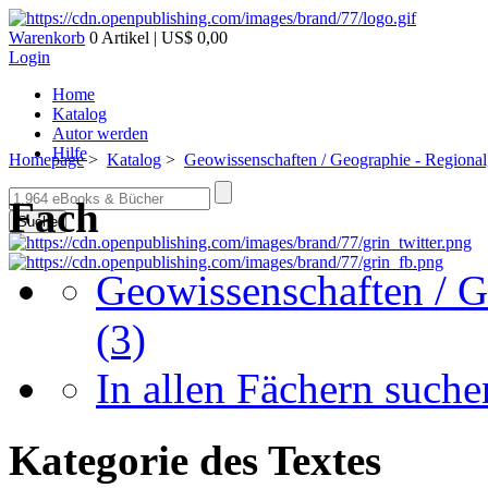
Warenkorb
0 Artikel | US$ 0,00
Login
Home
Katalog
Autor werden
Hilfe
Homepage
>
Katalog
>
Geowissenschaften / Geographie - Regiona
Fach
Suche
Geowissenschaften / G
(3)
In allen Fächern suchen
Kategorie des Textes