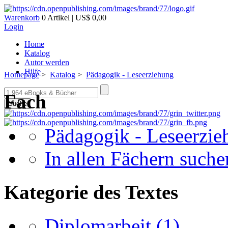
Warenkorb
0 Artikel | US$ 0,00
Login
Home
Katalog
Autor werden
Hilfe
Homepage
>
Katalog
>
Pädagogik - Leseerziehung
Fach
Suche
Pädagogik - Leseerzie
In allen Fächern suchen
Kategorie des Textes
Diplomarbeit
(1)