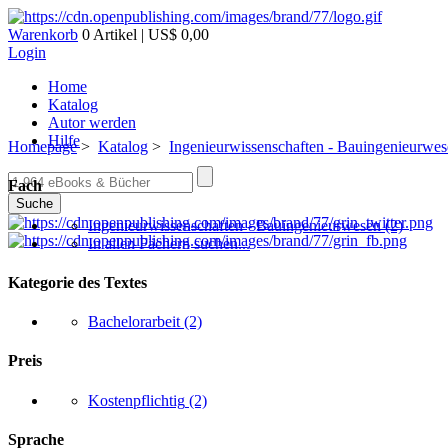
Warenkorb
0 Artikel | US$ 0,00
Login
Home
Katalog
Autor werden
Hilfe
Homepage
>
Katalog
>
Ingenieurwissenschaften - Bauingenieurwe
Fach
Suche
Ingenieurwissenschaften - Bauingenieurwesen
(2)
In allen Fächern suchen...
Kategorie des Textes
Bachelorarbeit
(2)
Preis
Kostenpflichtig
(2)
Sprache