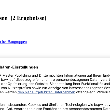
sen (2 Ergebnisse)
n bei Baugruppen
fizite und Vergleiche anhand konkreter numerischer Beispiele