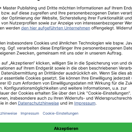
: Vom Talent zum Profisportler
hmenbedingungen nach der Loveparade-Tragödie 2010: Dargestellt am 