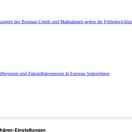
wirkungen des Bosman-Urteils und Maßnahmen gegen die Fehlentwicklu
ifferenzen und Zukunftsprognosen in Europas Spitzenligen
r Dopingbekämpfung durch die Förderung von Fair Play Werten