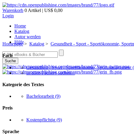
Warenkorb
0 Artikel | US$ 0,00
Login
Home
Katalog
Autor werden
Hilfe
Homepage
>
Katalog
>
Gesundheit - Sport - Sportökonomie, Spor
Fach
Suche
Gesundheit - Sport - Sportökonomie, Sportmanagement
In allen Fächern suchen...
Kategorie des Textes
Bachelorarbeit
(9)
Preis
Kostenpflichtig
(9)
Sprache