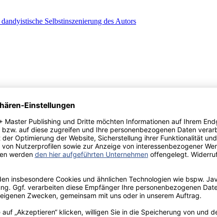
s dandyistische Selbstinszenierung des Autors
he: Die Prometheus-Dichtung unter gesellschafts- und religionskriti
r: Christoph Ransmayrs "Die letzte Welt"