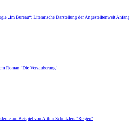
ogie „Im Bureau“: Literarische Darstellung der Angestelltenwelt Anfan
 dem Roman "Die Verzauberung"
oderne am Beispiel von Arthur Schnitzlers "Reigen"