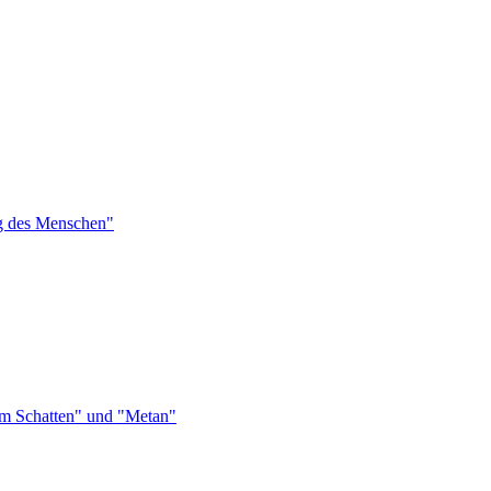
ng des Menschen"
 im Schatten" und "Metan"