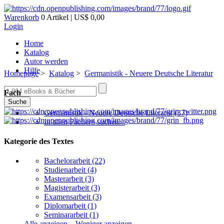
Warenkorb
0 Artikel | US$ 0,00
Login
Home
Katalog
Autor werden
Hilfe
Homepage
>
Katalog
>
Germanistik - Neuere Deutsche Literatur
Fach
Suche
Germanistik - Neuere Deutsche Literatur
(37)
In allen Fächern suchen...
Kategorie des Textes
Bachelorarbeit
(22)
Studienarbeit
(4)
Masterarbeit
(3)
Magisterarbeit
(3)
Examensarbeit
(3)
Diplomarbeit
(1)
Seminararbeit
(1)
Alle anzeigen...
Weniger anzeigen...