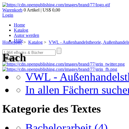
Warenkorb
0 Artikel | US$ 0,00
Login
Home
Katalog
Autor werden
Hilfe
Homepage
>
Katalog
>
VWL - Außenhandelstheorie, Außenhandelsp
Fach
Suche
VWL - Außenhandelsth
In allen Fächern suchen
Kategorie des Textes
Bachelorarbeit
(4)