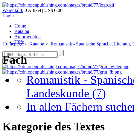
Warenkorb
0 Artikel | US$ 0,00
Login
Home
Katalog
Autor werden
Hilfe
Homepage
>
Katalog
>
Romanistik - Spanische Sprache, Literatur,
Fach
Suche
Romanistik - Spanische
Landeskunde
(7)
In allen Fächern suchen
Kategorie des Textes