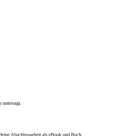
n untersagt.
ine Abschlussarbeit als eBook und Buch.