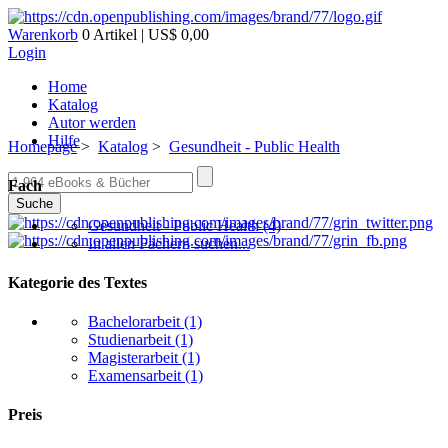
Warenkorb
0 Artikel | US$ 0,00
Login
Home
Katalog
Autor werden
Hilfe
Homepage
>
Katalog
>
Gesundheit - Public Health
Fach
Suche
Gesundheit - Public Health
(4)
In allen Fächern suchen...
Kategorie des Textes
Bachelorarbeit
(1)
Studienarbeit
(1)
Magisterarbeit
(1)
Examensarbeit
(1)
Preis