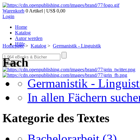
Warenkorb
0 Artikel | US$ 0,00
Login
Home
Katalog
Autor werden
Hilfe
Homepage
>
Katalog
>
Germanistik - Linguistik
Fach
Suche
Germanistik - Linguist
In allen Fächern suchen
Kategorie des Textes
Bachelorarbeit
(3)