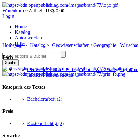
Warenkorb
0 Artikel | US$ 0,00
Login
Home
Katalog
Autor werden
Hilfe
Homepage
>
Katalog
>
Geowissenschaften / Geographie - Wirtscha
Fach
Suche
Geowissenschaften / Geographie - Wirtschaftsgeographi
In allen Fächern suchen...
Kategorie des Textes
Bachelorarbeit
(2)
Preis
Kostenpflichtig
(2)
Sprache