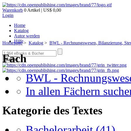
Warenkorb
0 Artikel | US$ 0,00
Login
Home
Katalog
Autor werden
Hilfe
Homepage
>
Katalog
>
BWL - Rechnungswesen, Bilanzierung, Ste
Fach
Suche
BWL - Rechnungswesen
In allen Fächern suchen
Kategorie des Textes
Bachelorarbeit
(41)