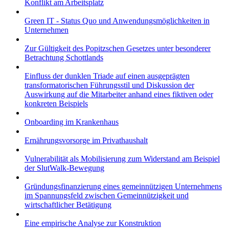
Konflikt am Arbeitsplatz
Green IT - Status Quo und Anwendungsmöglichkeiten in
Unternehmen
Zur Gültigkeit des Popitzschen Gesetzes unter besonderer
Betrachtung Schottlands
Einfluss der dunklen Triade auf einen ausgeprägten
transformatorischen Führungsstil und Diskussion der
Auswirkung auf die Mitarbeiter anhand eines fiktiven oder
konkreten Beispiels
Onboarding im Krankenhaus
Ernährungsvorsorge im Privathaushalt
Vulnerabilität als Mobilisierung zum Widerstand am Beispiel
der SlutWalk-Bewegung
Gründungsfinanzierung eines gemeinnützigen Unternehmens
im Spannungsfeld zwischen Gemeinnützigkeit und
wirtschaftlicher Betätigung
Eine empirische Analyse zur Konstruktion