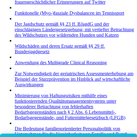
frauengeschichtlicher Erinnerungen auf Twitter
Funktionelle (Myo-)fasziale Dysbalancen im Tennissport
Der Jagdschutz gemäß §§ 23 ff. BJagdG und der
einschlägigen Ländergesetzgebung; mit vertiefter Betrachtung
des Wildschutzes vor wildernden Hunden und Katzen
Wildschäden und deren Ersatz gemäß §§ 29 ff.
Bundesjagdgesetz
Anwendung des Multigrade Clinical Reasoning
Zur Notwendigkeit der geriatrischen Assessmenterhebung am
Beispiel der Sturzprävention im Hinblick auf wirtschaftliche
Auswirkungen
Minimierung von Haftungsrisiken mithilfe eines
funktionierenden Qualitätsmanagementsystems unter
besonderer Betrachtung von fehlerhaften
Bedarfsgegenständen nach § 2 Abs. 6 Lebensmittel-,
Bedarfsgegenstände- und Futtermittelgesetzbuch (LFGB)
Die Bedeutung familienorientierter Personalpolitik von
Unternehmen für die Vereinbarkeit von Familie und Beruf