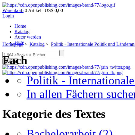
Warenkorb
0 Artikel | US$ 0,00
Login
Home
Katalog
Autor werden
Hilfe
Homepage
>
Katalog
>
Politik - Internationale Politik und Ländera
Fach
Suche
Politik - Internationa
In allen Fächern suchen
Kategorie des Textes
Bachelorarbeit
(2)