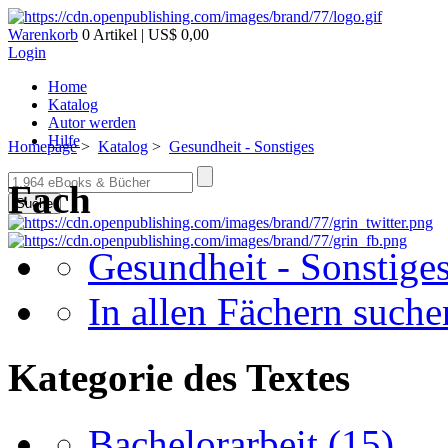
Warenkorb
0 Artikel | US$ 0,00
Login
Home
Katalog
Autor werden
Hilfe
Homepage
>
Katalog
>
Gesundheit - Sonstiges
Fach
Suche
Gesundheit - Sonstige
In allen Fächern suchen
Kategorie des Textes
Bachelorarbeit
(15)