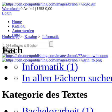
Warenkorb
0 Artikel | US$ 0,00
Login
Home
Katalog
Autor werden
Hilfe
Homepage
>
Katalog
>
Informatik
Fach
Suche
Informatik
(1)
In allen Fächern suchen
Kategorie des Textes
Bachelorarbeit
(1)