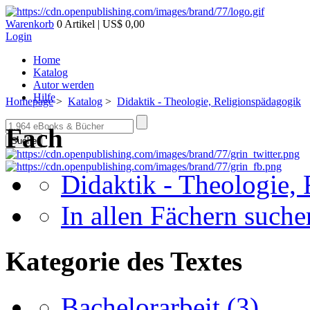
Warenkorb
0 Artikel | US$ 0,00
Login
Home
Katalog
Autor werden
Hilfe
Homepage
>
Katalog
>
Didaktik - Theologie, Religionspädagogik
Fach
Suche
Didaktik - Theologie,
In allen Fächern suchen
Kategorie des Textes
Bachelorarbeit
(3)