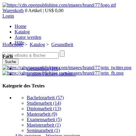
Warenkorb
0 Artikel | US$ 0,00
Login
Home
Katalog
Autor werden
Hilfe
Homepage
>
Katalog
>
Gesundheit
Fach
Suche
Gesundheit
(100)
In allen Fächern suchen...
Kategorie des Textes
Bachelorarbeit
(57)
Studienarbeit
(14)
Diplomarbeit
(13)
Masterarbeit
(9)
Examensarbeit
(5)
Magisterarbeit
(1)
Seminararbeit
(1)
Alle anzeigen...
Weniger anzeigen...