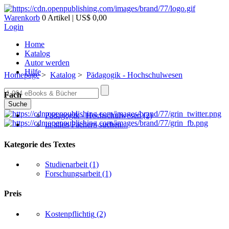
Warenkorb
0 Artikel | US$ 0,00
Login
Home
Katalog
Autor werden
Hilfe
Homepage
>
Katalog
>
Pädagogik - Hochschulwesen
Fach
Suche
Pädagogik - Hochschulwesen
(2)
In allen Fächern suchen...
Kategorie des Textes
Studienarbeit
(1)
Forschungsarbeit
(1)
Preis
Kostenpflichtig
(2)