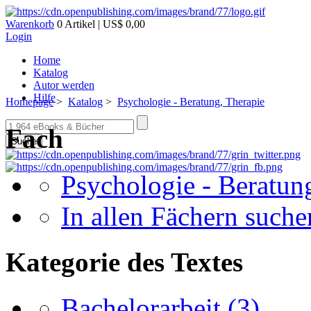
Warenkorb
0 Artikel | US$ 0,00
Login
Home
Katalog
Autor werden
Hilfe
Homepage
>
Katalog
>
Psychologie - Beratung, Therapie
Fach
Suche
Psychologie - Beratun
In allen Fächern suchen
Kategorie des Textes
Bachelorarbeit
(3)