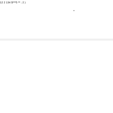
12 2 134 $***5 ** ; 2 )
*