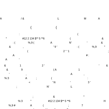
A
/ &
:L
M
A
(
(
:
(
"
#12 2 134 $** 5 **6
(
&
: (
%,9 (
A
N'
'
&
&
,
' 9 '
: (
%,9
"
(
2 ' ' 1
;
A
# :
A
'
&
1
2 '
'
&
&
9
( A
1
'
,
A
,
%:3
A
;
(
:
<
' N
'
3 '
;
N'
:L
;
&
"
%:3
"
#12 2 134 $** 5 **6
H
%,9 #
A
(
;
7