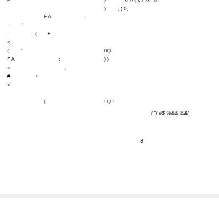
)
; ) 0;
F A
.
:
'
:
; (
+
<
(
'
0Q
F A
:
) )
=
,
#
+
<
(
! Q !
! "! #$ %&& '&&(
8