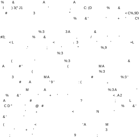
%
&
A
A
I
) 3(" J1
'
,
C: (D
%
&
#
3
"
< C%,9D
%
& '
'
+
'
C
%:3
3 A
&
:#3;
%
&
,
/
'
'
< L
<
3
'
'
=L
)
.'
;
'
"
%,9
%:3
(
'
%:3
&
A
# '
(
M A
(
%:3
3
M A
#
%:3 '
#
A
' 9 '
: (
0
M
A
%:3 A
'
%
& '
'
+
'
'
< . A 2
A
#
?
;
L
C D "
'
@
#
%
& '
!
'
<
N
'
8
& '
'
(
<
' A
M
'
+
'
3
;
'
9
;