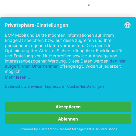
0
2
"