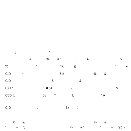
)
*
&
%
& '
'
A
5
?(
'
' K
&
:
'
+
C D
*
5 #
%
&
C D
5
&
C)D
* +
5 # ; A
/
&
C0D
#,
5 /
''
L
'' A
C D
,
3+
' :
'
K
&
;
%
&
'
+
';
'
%
& '
'
+
'@
6