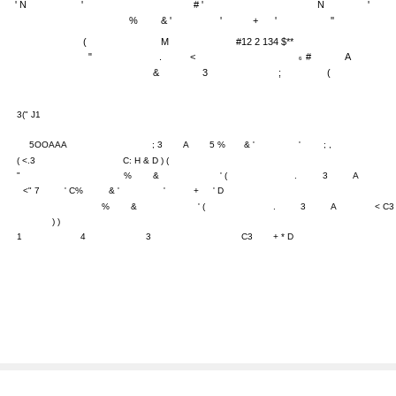
' N
'
# '
N
'
%
& '
'
+
'
''
(
M
#12 2 134 $**
"
.
<
#
A
6
&
3
;
(
3(" J1
5OOAAA
; 3
A
5 %
& '
'
; ,
( <.3
C: H & D ) (
"
%
&
' (
.
3
A
<" 7
' C%
& '
'
+
' D
%
&
' (
.
3
A
< C3
) )
1
4
3
C3
+ * D