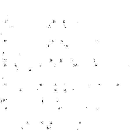
.
# '
%
&
,
<
A
L
.
# '
%
&
3
P
" A
/
.
# '
%
&
>
3
%
&
#
L
3 A
A
,
'
A
.
# '
%
&
"
,
.=
.9
A
''
%
&
"
) # '
(
#
#
# '
'
5
3
K
&
A
>
A 2
,