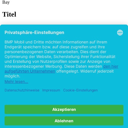
Bay
Titel
Ökonomische Aspekte der Entwicklung neuer
Arzneimittel unter besonderer Berücksichtigung
kleiner Nutzergruppen
von
Uta Schütte (Autor:in)
2015
©2010
Bachelorarbeit
61 Seiten
Hilfe/FAQ
Impressum
Datenschutz
AGB
Vertrag widerrufen
Zur Desktop-Version
Copyright ©Imprint in der Bedey & Thoms Media GmbH
powered
by
Open Publishing