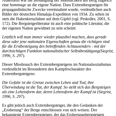
Außerdem war die Bestätigung der Männlichkeit am Berg zugleich
eine
hommage
an die eigene Nation. Dass Extrembergsteigen für
propagandistische Zwecke vereinnahmt wurde, verdeutlichen auch
Bilder der deutschen Himalaja-Expedition von 1934. Zu sehen ist
stets die Hakenkreuzfahne auf dem Gipfel (vgl. Peskoller, 2001, S.
172). Die Bergsteigerliteratur ist auch eine politische Literatur, die
der eigenen Nation gewidmet zu sein scheint:
Letztlich will man immer wieder plausibel machen, dass gerade
diese oder jene nationalen Eigenschaften genau die richtigen sind
für die Erstbesteigung des betreffenden Achtausenders - mit der
durchsichtigen Funktion nationalistischer Selbstbestätigung(Siegrist,
1996, S. 297).
Dieser Missbrauch des Extrembergsteigens im Nationalsozialismus
verdeutlicht im Besonderen den Kampfescharakter des
Extrembergsteigens:
Die Gefahr ist die Grenze zwischen Leben und Tod, ihre
Überwindung ist die Tat, der Kampf. So stellt sich das Bergsteigen
als eine Lebensform dar, deren Lebensform der Kampf ist (Siegrist,
1996, S. 297).
Es gibt jedoch auch Extrembergsteiger, die den Gedanken der
„Eroberung“ der Berge entschlossen von sich weisen. Der
bekannteste Extrembergsteiger, der das Eroberungsbergsteigen