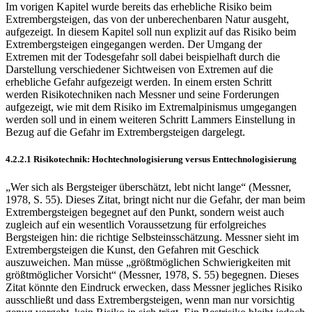
Im vorigen Kapitel wurde bereits das erhebliche Risiko beim
Extrembergsteigen, das von der unberechenbaren Natur ausgeht,
aufgezeigt. In diesem Kapitel soll nun explizit auf das Risiko beim
Extrembergsteigen eingegangen werden. Der Umgang der
Extremen mit der Todesgefahr soll dabei beispielhaft durch die
Darstellung verschiedener Sichtweisen von Extremen auf die
erhebliche Gefahr aufgezeigt werden. In einem ersten Schritt
werden Risikotechniken nach Messner und seine Forderungen
aufgezeigt, wie mit dem Risiko im Extremalpinismus umgegangen
werden soll und in einem weiteren Schritt Lammers Einstellung in
Bezug auf die Gefahr im Extrembergsteigen dargelegt.
4.2.2.1 Risikotechnik: Hochtechnologisierung versus Enttechnologisierung
„Wer sich als Bergsteiger überschätzt, lebt nicht lange“ (Messner,
1978, S. 55). Dieses Zitat, bringt nicht nur die Gefahr, der man beim
Extrembergsteigen begegnet auf den Punkt, sondern weist auch
zugleich auf ein wesentlich Voraussetzung für erfolgreiches
Bergsteigen hin: die richtige Selbsteinsschätzung. Messner sieht im
Extrembergsteigen die Kunst, den Gefahren mit Geschick
auszuweichen. Man müsse „größtmöglichen Schwierigkeiten mit
größtmöglicher Vorsicht“ (Messner, 1978, S. 55) begegnen. Dieses
Zitat könnte den Eindruck erwecken, dass Messner jegliches Risiko
ausschließt und dass Extrembergsteigen, wenn man nur vorsichtig