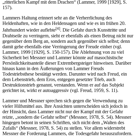
„ritterlichen Kampf mit dem Drachen“ (Lammer, 1999 [1929], S.
157).
Lammers Haltung erinnert sehr an die Verherrlichung des
Heldenhaften, wie in den Heldensagen und wie es im frühen 20.
[4]
Jahrhundert wieder auflebte
. Die Gefahr durch Kunsttritte und
Drahtseile zu verringern, sieht er ebenfalls als einen Betrug nicht nur
gegenüber dem Berg an, sondern auch gegenüber sich selbst; denn
damit gehe ebenfalls eine Verringerung der Freude einher (vgl.
Lammer, 1999 [1929], S. 150-157). Die Ablehnung von zu viel
Sicherheit bei Messner und Lammer könnte auf masochistische
Persönlichkeitsanteile dieser Extrembergsteiger hinweisen. Darüber
hinaus kann in den Äußerungen von Lammer Freuds
Todestriebsthese bestätigt werden. Darunter wird nach Freud, ein
dem Lebenstrieb, dem Eros, entgegen gesetzter Trieb, auch
Destruktionstrieb genannt, verstanden. Wenn er auf das Subjekt
gerichtet ist, wirkt er autoaggressiv (vgl. Freud, 1959, S. 11).
Lammer und Messner sprechen sich gegen die Verwendung zu
vieler Hilfsmittel aus. Ihre Ansichten unterscheiden sich jedoch in
der Hinsicht, dass Lammer nicht nur der Kampf mit der Gefahr
reizte, „sondern die Gefahr selbst“ (Messner, 1978, S. 54). Messner
hingegen betont in seinen Schriften, sich nicht dem „Walten des
Zufalls“ (Messner, 1978, S. 54) zu stellen. Vor allem widerstrebt
Messner die Forderung Lammers, die Todesgefahr herauszufordern.