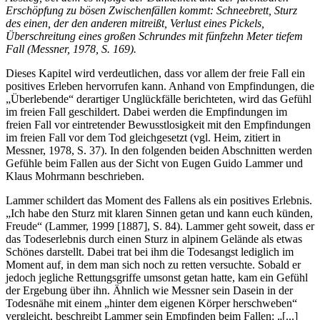
Erschöpfung zu bösen Zwischenfällen kommt: Schneebrett, Sturz
des einen, der den anderen mitreißt, Verlust eines Pickels,
Überschreitung eines großen Schrundes mit fünfzehn Meter tiefem
Fall (Messner, 1978, S. 169).
Dieses Kapitel wird verdeutlichen, dass vor allem der freie Fall ein
positives Erleben hervorrufen kann. Anhand von Empfindungen, die
„Überlebende“ derartiger Unglückfälle berichteten, wird das Gefühl
im freien Fall geschildert. Dabei werden die Empfindungen im
freien Fall vor eintretender Bewusstlosigkeit mit den Empfindungen
im freien Fall vor dem Tod gleichgesetzt (vgl. Heim, zitiert in
Messner, 1978, S. 37). In den folgenden beiden Abschnitten werden
Gefühle beim Fallen aus der Sicht von Eugen Guido Lammer und
Klaus Mohrmann beschrieben.
Lammer schildert das Moment des Fallens als ein positives Erlebnis.
„Ich habe den Sturz mit klaren Sinnen getan und kann euch künden,
Freude“ (Lammer, 1999 [1887], S. 84). Lammer geht soweit, dass er
das Todeserlebnis durch einen Sturz in alpinem Gelände als etwas
Schönes darstellt. Dabei trat bei ihm die Todesangst lediglich im
Moment auf, in dem man sich noch zu retten versuchte. Sobald er
jedoch jegliche Rettungsgriffe umsonst getan hatte, kam ein Gefühl
der Ergebung über ihn. Ähnlich wie Messner sein Dasein in der
Todesnähe mit einem „hinter dem eigenen Körper herschweben“
vergleicht, beschreibt Lammer sein Empfinden beim Fallen: „[...]