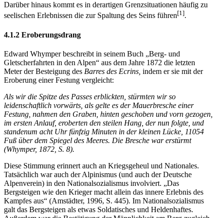
Darüber hinaus kommt es in derartigen Grenzsituationen häufig zu
[1]
seelischen Erlebnissen die zur Spaltung des Seins führen
.
4.1.2 Eroberungsdrang
Edward Whymper beschreibt in seinem Buch „Berg- und
Gletscherfahrten in den Alpen“ aus dem Jahre 1872 die letzten
Meter der Besteigung des
Barres des Ecrins,
indem er sie mit der
Eroberung einer Festung vergleicht:
Als wir die Spitze des Passes erblickten, stürmten wir so
leidenschaftlich vorwärts, als gelte es der Mauerbresche einer
Festung, nahmen den Graben, hinten geschoben und vorn gezogen,
im ersten Anlauf, eroberten den steilen Hang, der nun folgte, und
standenum acht Uhr fünfzig Minuten in der kleinen Lücke, 11054
Fuß über dem Spiegel des Meeres. Die Bresche war erstürmt
(Whymper, 1872, S. 8).
Diese Stimmung erinnert auch an Kriegsgeheul und Nationales.
Tatsächlich war auch der Alpinismus (und auch der Deutsche
Alpenverein) in den Nationalsozialismus involviert. „Das
Bergsteigen wie den Krieger macht allein das innere Erlebnis des
Kampfes aus“ (Amstädter, 1996, S. 445). Im Nationalsozialismus
galt das Bergsteigen als etwas Soldatisches und Heldenhaftes.