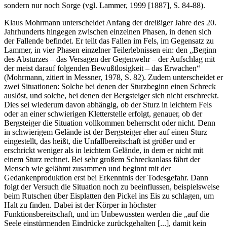
sondern nur noch Sorge (vgl. Lammer, 1999 [1887], S. 84-88).
Klaus Mohrmann unterscheidet Anfang der dreißiger Jahre des 20.
Jahrhunderts hingegen zwischen einzelnen Phasen, in denen sich
der Fallende befindet. Er teilt das Fallen im Fels, im Gegensatz zu
Lammer, in vier Phasen einzelner Teilerlebnissen ein: den „Beginn
des Absturzes – das Versagen der Gegenwehr – der Aufschlag mit
der meist darauf folgenden Bewußtlosigkeit – das Erwachen“
(Mohrmann, zitiert in Messner, 1978, S. 82). Zudem unterscheidet er
zwei Situationen: Solche bei denen der Sturzbeginn einen Schreck
auslöst, und solche, bei denen der Bergsteiger sich nicht erschreckt.
Dies sei wiederum davon abhängig, ob der Sturz in leichtem Fels
oder an einer schwierigen Kletterstelle erfolgt, genauer, ob der
Bergsteiger die Situation vollkommen beherrscht oder nicht. Denn
in schwierigem Gelände ist der Bergsteiger eher auf einen Sturz
eingestellt, das heißt, die Unfallbereitschaft ist größer und er
erschrickt weniger als in leichtem Gelände, in dem er nicht mit
einem Sturz rechnet. Bei sehr großem Schreckanlass fährt der
Mensch wie gelähmt zusammen und beginnt mit der
Gedankenproduktion erst bei Erkenntnis der Todesgefahr. Dann
folgt der Versuch die Situation noch zu beeinflussen, beispielsweise
beim Rutschen über Eisplatten den Pickel ins Eis zu schlagen, um
Halt zu finden. Dabei ist der Körper in höchster
Funktionsbereitschaft, und im Unbewussten werden die „auf die
Seele einstürmenden Eindrücke zurückgehalten [...], damit kein