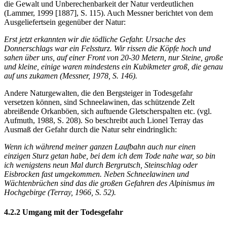
die Gewalt und Unberechenbarkeit der Natur verdeutlichen
(Lammer, 1999 [1887], S. 115). Auch Messner berichtet von dem
Ausgeliefertsein gegenüber der Natur:
Erst jetzt erkannten wir die tödliche Gefahr. Ursache des
Donnerschlags war ein Felssturz. Wir rissen die Köpfe hoch und
sahen über uns, auf einer Front von 20-30 Metern, nur Steine, große
und kleine, einige waren mindestens ein Kubikmeter groß, die genau
auf uns zukamen (Messner, 1978, S. 146).
Andere Naturgewalten, die den Bergsteiger in Todesgefahr
versetzen können, sind Schneelawinen, das schützende Zelt
abreißende Orkanböen, sich auftuende Gletscherspalten etc. (vgl.
Aufmuth, 1988, S. 208). So beschreibt auch Lionel Terray das
Ausmaß der Gefahr durch die Natur sehr eindringlich:
Wenn ich während meiner ganzen Laufbahn auch nur einen
einzigen Sturz getan habe, bei dem ich dem Tode nahe war, so bin
ich wenigstens neun Mal durch Bergrutsch, Steinschlag oder
Eisbrocken fast umgekommen. Neben Schneelawinen und
Wächtenbrüchen sind das die großen Gefahren des Alpinismus im
Hochgebirge (Terray, 1966, S. 52).
4.2.2 Umgang mit der Todesgefahr