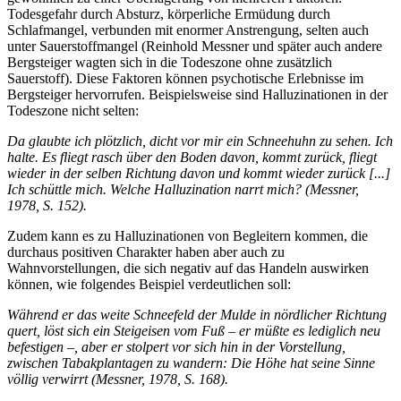
Todesgefahr durch Absturz, körperliche Ermüdung durch
Schlafmangel, verbunden mit enormer Anstrengung, selten auch
unter Sauerstoffmangel (Reinhold Messner und später auch andere
Bergsteiger wagten sich in die Todeszone ohne zusätzlich
Sauerstoff). Diese Faktoren können psychotische Erlebnisse im
Bergsteiger hervorrufen. Beispielsweise sind Halluzinationen in der
Todeszone nicht selten:
Da glaubte ich plötzlich, dicht vor mir ein Schneehuhn zu sehen. Ich
halte. Es fliegt rasch über den Boden davon, kommt zurück, fliegt
wieder in der selben Richtung davon und kommt wieder zurück [...]
Ich schüttle mich. Welche Halluzination narrt mich? (Messner,
1978, S. 152).
Zudem kann es zu Halluzinationen von Begleitern kommen, die
durchaus positiven Charakter haben aber auch zu
Wahnvorstellungen, die sich negativ auf das Handeln auswirken
können, wie folgendes Beispiel verdeutlichen soll:
Während er das weite Schneefeld der Mulde in nördlicher Richtung
quert, löst sich ein Steigeisen vom Fuß – er müßte es lediglich neu
befestigen –, aber er stolpert vor sich hin in der Vorstellung,
zwischen Tabakplantagen zu wandern: Die Höhe hat seine Sinne
völlig verwirrt (Messner, 1978, S. 168).