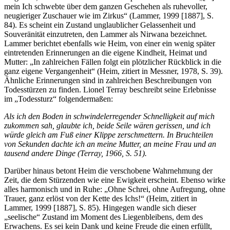
mein Ich schwebte über dem ganzen Geschehen als ruhevoller,
neugieriger Zuschauer wie im Zirkus“ (Lammer, 1999 [1887], S.
84). Es scheint ein Zustand unglaublicher Gelassenheit und
Souveränität einzutreten, den Lammer als Nirwana bezeichnet.
Lammer berichtet ebenfalls wie Heim, von einer ein wenig später
eintretenden Erinnerungen an die eigene Kindheit, Heimat und
Mutter: „In zahlreichen Fällen folgt ein plötzlicher Rückblick in die
ganz eigene Vergangenheit“ (Heim, zitiert in Messner, 1978, S. 39).
Ähnliche Erinnerungen sind in zahlreichen Beschreibungen von
Todesstürzen zu finden. Lionel Terray beschreibt seine Erlebnisse
im „Todessturz“ folgendermaßen:
Als ich den Boden in schwindelerregender Schnelligkeit auf mich
zukommen sah, glaubte ich, beide Seile wären gerissen, und ich
würde gleich am Fuß einer Klippe zerschmettern. In Bruchteilen
von Sekunden dachte ich an meine Mutter, an meine Frau und an
tausend andere Dinge (Terray, 1966, S. 51).
Darüber hinaus betont Heim die verschobene Wahrnehmung der
Zeit, die dem Stürzenden wie eine Ewigkeit erscheint. Ebenso wirke
alles harmonisch und in Ruhe: „Ohne Schrei, ohne Aufregung, ohne
Trauer, ganz erlöst von der Kette des Ichs!“ (Heim, zitiert in
Lammer, 1999 [1887], S. 85). Hingegen wandle sich dieser
„seelische“ Zustand im Moment des Liegenbleibens, dem des
Erwachens. Es sei kein Dank und keine Freude die einen erfüllt,