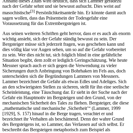
Anhand dieses Zitats wird deutlich, dass sich Lammer geradezu
nach der Gefahr sehnt und sie bewusst aufsucht. Dies weist auf
[3]
masochistische
Persönlichkeitsanteile hin. Er könnte damit auch
sagen wollen, dass das Präsentsein der Todesgefahr eine
Voraussetzung für das Extrembergsteigen ist.
Aus seinen weiteren Schriften geht hervor, dass er es auch als enorm
wichtig ansieht, sich der Gefahr ständig bewusst zu sein. Der
Bergsteiger müsse sich jederzeit fragen, was geschehen kann und
dies völlig klar vor Augen sehen, um so auf die Gefahr vorbereitet
zu sein. Wer dies nicht tut, sich folglich blind in eine gefährliche
Situation begibt, dem zollt er lediglich Geringschätzung. Wie heute
Messner sprach auch er sich gegen die Verwendung zu vieler
Sicherungen durch Anbringung von Bohrhaken im Fels aus, doch
unterscheiden sich die Begründungen Lammers von Messners.
Lammer bezeichnet die Gefahr als etwas Edles und Adeliges. Sich
an den schwierigsten Stellen zu sicheren, stellt für ihn eine seelische
Scheinleistung, eine Täuschung dar. Er sieht in der Suche nach der
Gefahr ein Hauptmotiv im Bergsteigen und den Grund, von der
mechanischen Sicherheit des Tales zu fliehen. Bergsteiger, die diese
„mathematische und mechanische ‚Sicherheit’“ (Lammer, 1999
[1929], S. 157) hinauf in die Berge tragen, verachtet er und
bezeichnet ihr Verhalten als beschämend. Denn der wahre Grund
des Bergsteigens ist, so Lammer, das Verlassen auf sich selbst. Er
beschreibt das Bergsteigen metaphorisch zum Beispiel als