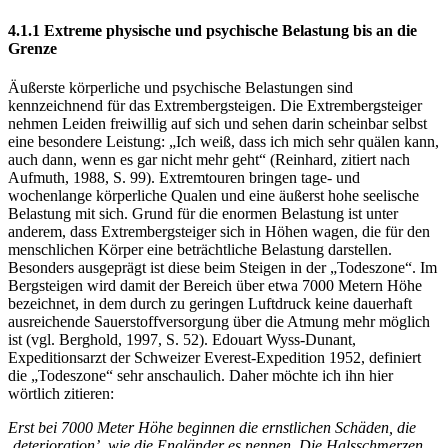
4.1.1 Extreme physische und psychische Belastung bis an die
Grenze
Äußerste körperliche und psychische Belastungen sind
kennzeichnend für das Extrembergsteigen. Die Extrembergsteiger
nehmen Leiden freiwillig auf sich und sehen darin scheinbar selbst
eine besondere Leistung: „Ich weiß, dass ich mich sehr quälen kann,
auch dann, wenn es gar nicht mehr geht“ (Reinhard, zitiert nach
Aufmuth, 1988, S. 99). Extremtouren bringen tage- und
wochenlange körperliche Qualen und eine äußerst hohe seelische
Belastung mit sich. Grund für die enormen Belastung ist unter
anderem, dass Extrembergsteiger sich in Höhen wagen, die für den
menschlichen Körper eine beträchtliche Belastung darstellen.
Besonders ausgeprägt ist diese beim Steigen in der „Todeszone“. Im
Bergsteigen wird damit der Bereich über etwa 7000 Metern Höhe
bezeichnet, in dem durch zu geringen Luftdruck keine dauerhaft
ausreichende Sauerstoffversorgung über die Atmung mehr möglich
ist (vgl. Berghold, 1997, S. 52). Edouart Wyss-Dunant,
Expeditionsarzt der Schweizer Everest-Expedition 1952, definiert
die „Todeszone“ sehr anschaulich. Daher möchte ich ihn hier
wörtlich zitieren:
Erst bei 7000 Meter Höhe beginnen die ernstlichen Schäden, die
‚deterioration’, wie die Engländer es nennen. Die Halsschmerzen