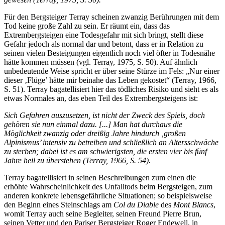
Für den Bergsteiger Terray scheinen zwanzig Berührungen mit dem
Tod keine große Zahl zu sein. Er räumt ein, dass das
Extrembergsteigen eine Todesgefahr mit sich bringt, stellt diese
Gefahr jedoch als normal dar und betont, dass er in Relation zu
seinen vielen Besteigungen eigentlich noch viel öfter in Todesnähe
hätte kommen müssen (vgl. Terray, 1975, S. 50). Auf ähnlich
unbedeutende Weise spricht er über seine Stürze im Fels: „Nur einer
dieser ‚Flüge’ hätte mir beinahe das Leben gekostet“ (Terray, 1966,
S. 51). Terray bagatellisiert hier das tödliches Risiko und sieht es als
etwas Normales an, das eben Teil des Extrembergsteigens ist:
Sich Gefahren auszusetzen, ist nicht der Zweck des Spiels, doch
gehören sie nun einmal dazu. [...] Man hat durchaus die
Möglichkeit zwanzig oder dreißig Jahre hindurch ‚großen
Alpinismus’ intensiv zu betreiben und schließlich an Altersschwäche
zu sterben; dabei ist es am schwierigsten, die ersten vier bis fünf
Jahre heil zu überstehen (Terray, 1966, S. 54).
Terray bagatellisiert in seinen Beschreibungen zum einen die
erhöhte Wahrscheinlichkeit des Unfalltods beim Bergsteigen, zum
anderen konkrete lebensgefährliche Situationen; so beispielsweise
den Beginn eines Steinschlags am
Col du Diable
des
Mont Blancs
,
womit Terray auch seine Begleiter, seinen Freund Pierre Brun,
seinen Vetter und den Pariser Bergsteiger Roger Endewell, in