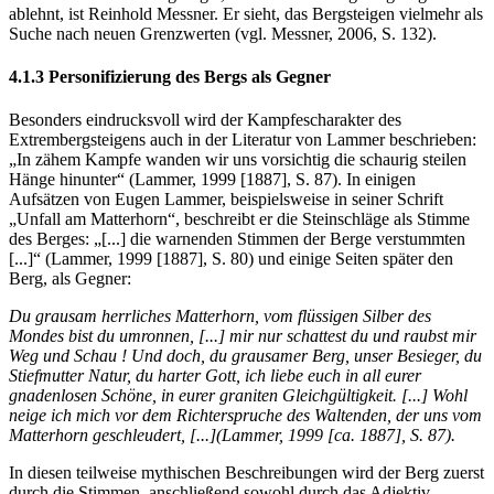
ablehnt, ist Reinhold Messner. Er sieht, das Bergsteigen vielmehr als
Suche nach neuen Grenzwerten (vgl. Messner, 2006, S. 132).
4.1.3 Personifizierung des Bergs als Gegner
Besonders eindrucksvoll wird der Kampfescharakter des
Extrembergsteigens auch in der Literatur von Lammer beschrieben:
„In zähem Kampfe wanden wir uns vorsichtig die schaurig steilen
Hänge hinunter“ (Lammer, 1999 [1887], S. 87). In einigen
Aufsätzen von Eugen Lammer, beispielsweise in seiner Schrift
„Unfall am Matterhorn“, beschreibt er die Steinschläge als Stimme
des Berges: „[...] die warnenden Stimmen der Berge verstummten
[...]“ (Lammer, 1999 [1887], S. 80) und einige Seiten später den
Berg, als Gegner:
Du grausam herrliches Matterhorn, vom flüssigen Silber des
Mondes bist du umronnen, [...] mir nur schattest du und raubst mir
Weg und Schau ! Und doch, du grausamer Berg, unser Besieger, du
Stiefmutter Natur, du harter Gott, ich liebe euch in all eurer
gnadenlosen Schöne, in eurer graniten Gleichgültigkeit. [...] Wohl
neige ich mich vor dem Richterspruche des Waltenden, der uns vom
Matterhorn geschleudert, [...](Lammer, 1999 [ca. 1887], S. 87).
In diesen teilweise mythischen Beschreibungen wird der Berg zuerst
durch die Stimmen, anschließend sowohl durch das Adjektiv