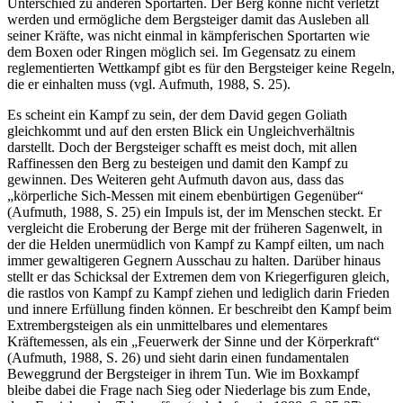
Unterschied zu anderen Sportarten. Der Berg könne nicht verletzt
werden und ermögliche dem Bergsteiger damit das Ausleben all
seiner Kräfte, was nicht einmal in kämpferischen Sportarten wie
dem Boxen oder Ringen möglich sei. Im Gegensatz zu einem
reglementierten Wettkampf gibt es für den Bergsteiger keine Regeln,
die er einhalten muss (vgl. Aufmuth, 1988, S. 25).
Es scheint ein Kampf zu sein, der dem David gegen Goliath
gleichkommt und auf den ersten Blick ein Ungleichverhältnis
darstellt. Doch der Bergsteiger schafft es meist doch, mit allen
Raffinessen den Berg zu besteigen und damit den Kampf zu
gewinnen. Des Weiteren geht Aufmuth davon aus, dass das
„körperliche Sich-Messen mit einem ebenbürtigen Gegenüber“
(Aufmuth, 1988, S. 25) ein Impuls ist, der im Menschen steckt. Er
vergleicht die Eroberung der Berge mit der früheren Sagenwelt, in
der die Helden unermüdlich von Kampf zu Kampf eilten, um nach
immer gewaltigeren Gegnern Ausschau zu halten. Darüber hinaus
stellt er das Schicksal der Extremen dem von Kriegerfiguren gleich,
die rastlos von Kampf zu Kampf ziehen und lediglich darin Frieden
und innere Erfüllung finden können. Er beschreibt den Kampf beim
Extrembergsteigen als ein unmittelbares und elementares
Kräftemessen, als ein „Feuerwerk der Sinne und der Körperkraft“
(Aufmuth, 1988, S. 26) und sieht darin einen fundamentalen
Beweggrund der Bergsteiger in ihrem Tun. Wie im Boxkampf
bleibe dabei die Frage nach Sieg oder Niederlage bis zum Ende,