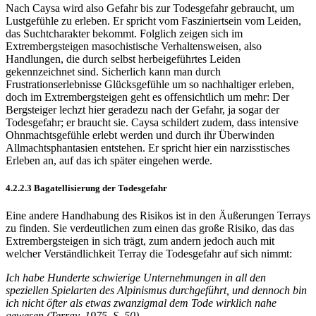
Nach Caysa wird also Gefahr bis zur Todesgefahr gebraucht, um
Lustgefühle zu erleben. Er spricht vom Fasziniertsein vom Leiden,
das Suchtcharakter bekommt. Folglich zeigen sich im
Extrembergsteigen masochistische Verhaltensweisen, also
Handlungen, die durch selbst herbeigeführtes Leiden
gekennzeichnet sind. Sicherlich kann man durch
Frustrationserlebnisse Glücksgefühle um so nachhaltiger erleben,
doch im Extrembergsteigen geht es offensichtlich um mehr: Der
Bergsteiger lechzt hier geradezu nach der Gefahr, ja sogar der
Todesgefahr; er braucht sie. Caysa schildert zudem, dass intensive
Ohnmachtsgefühle erlebt werden und durch ihr Überwinden
Allmachtsphantasien entstehen. Er spricht hier ein narzisstisches
Erleben an, auf das ich später eingehen werde.
4.2.2.3 Bagatellisierung der Todesgefahr
Eine andere Handhabung des Risikos ist in den Äußerungen Terrays
zu finden. Sie verdeutlichen zum einen das große Risiko, das das
Extrembergsteigen in sich trägt, zum andern jedoch auch mit
welcher Verständlichkeit Terray die Todesgefahr auf sich nimmt:
Ich habe Hunderte schwierige Unternehmungen in all den
speziellen Spielarten des Alpinismus durchgeführt, und dennoch bin
ich nicht öfter als etwas zwanzigmal dem Tode wirklich nahe
gewesen (Terray, 1975, S. 50).