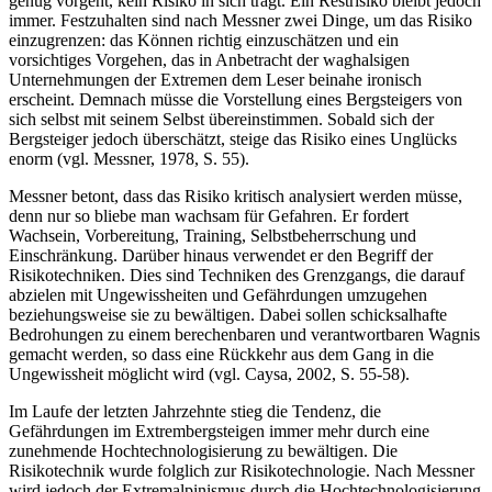
genug vorgeht, kein Risiko in sich trägt. Ein Restrisiko bleibt jedoch
immer. Festzuhalten sind nach Messner zwei Dinge, um das Risiko
einzugrenzen: das Können richtig einzuschätzen und ein
vorsichtiges Vorgehen, das in Anbetracht der waghalsigen
Unternehmungen der Extremen dem Leser beinahe ironisch
erscheint. Demnach müsse die Vorstellung eines Bergsteigers von
sich selbst mit seinem Selbst übereinstimmen. Sobald sich der
Bergsteiger jedoch überschätzt, steige das Risiko eines Unglücks
enorm (vgl. Messner, 1978, S. 55).
Messner betont, dass das Risiko kritisch analysiert werden müsse,
denn nur so bliebe man wachsam für Gefahren. Er fordert
Wachsein, Vorbereitung, Training, Selbstbeherrschung und
Einschränkung. Darüber hinaus verwendet er den Begriff der
Risikotechniken. Dies sind Techniken des Grenzgangs, die darauf
abzielen mit Ungewissheiten und Gefährdungen umzugehen
beziehungsweise sie zu bewältigen. Dabei sollen schicksalhafte
Bedrohungen zu einem berechenbaren und verantwortbaren Wagnis
gemacht werden, so dass eine Rückkehr aus dem Gang in die
Ungewissheit möglicht wird (vgl. Caysa, 2002, S. 55-58).
Im Laufe der letzten Jahrzehnte stieg die Tendenz, die
Gefährdungen im Extrembergsteigen immer mehr durch eine
zunehmende Hochtechnologisierung zu bewältigen. Die
Risikotechnik wurde folglich zur Risikotechnologie. Nach Messner
wird jedoch der Extremalpinismus durch die Hochtechnologisierung