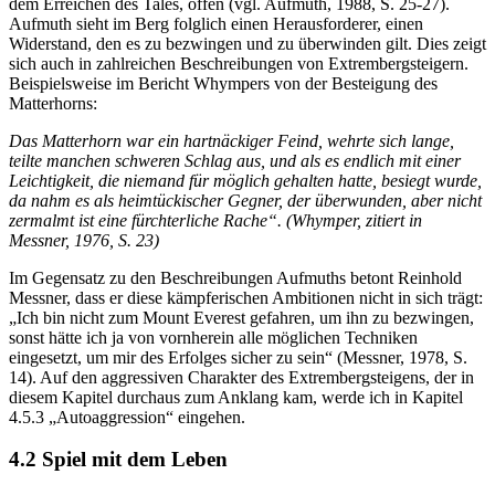
dem Erreichen des Tales, offen (vgl. Aufmuth, 1988, S. 25-27).
Aufmuth sieht im Berg folglich einen Herausforderer, einen
Widerstand, den es zu bezwingen und zu überwinden gilt. Dies zeigt
sich auch in zahlreichen Beschreibungen von Extrembergsteigern.
Beispielsweise im Bericht Whympers von der Besteigung des
Matterhorns:
Das Matterhorn war ein hartnäckiger Feind, wehrte sich lange,
teilte manchen schweren Schlag aus, und als es endlich mit einer
Leichtigkeit, die niemand für möglich gehalten hatte, besiegt wurde,
da nahm es als heimtückischer Gegner, der überwunden, aber nicht
zermalmt ist eine fürchterliche Rache“. (Whymper, zitiert in
Messner, 1976, S. 23)
Im Gegensatz zu den Beschreibungen Aufmuths betont Reinhold
Messner, dass er diese kämpferischen Ambitionen nicht in sich trägt:
„Ich bin nicht zum Mount Everest gefahren, um ihn zu bezwingen,
sonst hätte ich ja von vornherein alle möglichen Techniken
eingesetzt, um mir des Erfolges sicher zu sein“ (Messner, 1978, S.
14). Auf den aggressiven Charakter des Extrembergsteigens, der in
diesem Kapitel durchaus zum Anklang kam, werde ich in Kapitel
4.5.3 „Autoaggression“ eingehen.
4.2 Spiel mit dem Leben