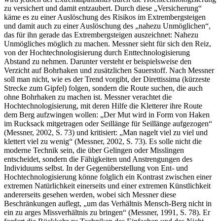
zu versichert und damit entzaubert. Durch diese „Versicherung“
käme es zu einer Auslöschung des Risikos im Extrembergsteigen
und damit auch zu einer Auslöschung des „nahezu Unmöglichen“,
das für ihn gerade das Extrembergsteigen auszeichnet: Nahezu
Unmögliches möglich zu machen. Messner sieht für sich den Reiz,
von der Hochtechnologisierung durch Enttechnologisierung
Abstand zu nehmen. Darunter versteht er beispielsweise den
Verzicht auf Bohrhaken und zusätzlichen Sauerstoff. Nach Messner
soll man nicht, wie es der Trend vorgibt, der Direttissima (kürzeste
Strecke zum Gipfel) folgen, sondern die Route suchen, die auch
ohne Bohrhaken zu machen ist. Messner verachtet die
Hochtechnologisierung, mit deren Hilfe die Kletterer ihre Route
dem Berg aufzwingen wollen: „Der Mut wird in Form von Haken
im Rucksack mitgetragen oder Seillänge für Seillänge aufgezogen“
(Messner, 2002, S. 73) und kritisiert: „Man nagelt viel zu viel und
klettert viel zu wenig“ (Messner, 2002, S. 73). Es solle nicht die
moderne Technik sein, die über Gelingen oder Misslingen
entscheidet, sondern die Fähigkeiten und Anstrengungen des
Individuums selbst. In der Gegenüberstellung von Ent- und
Hochtechnologisierung könne folglich ein Kontrast zwischen einer
extremen Natürlichkeit einerseits und einer extremen Künstlichkeit
andererseits gesehen werden, wobei sich Messner diese
Beschränkungen auflegt, „um das Verhältnis Mensch-Berg nicht in
ein zu arges Missverhältnis zu bringen“ (Messner, 1991, S. 78). Er