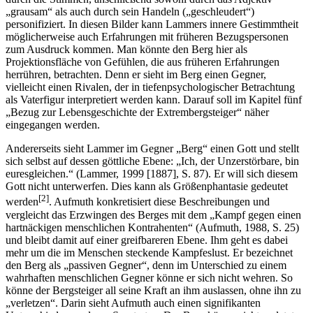
„grausam“ als auch durch sein Handeln („geschleudert“)
personifiziert. In diesen Bilder kann Lammers innere Gestimmtheit
möglicherweise auch Erfahrungen mit früheren Bezugspersonen
zum Ausdruck kommen. Man könnte den Berg hier als
Projektionsfläche von Gefühlen, die aus früheren Erfahrungen
herrühren, betrachten. Denn er sieht im Berg einen Gegner,
vielleicht einen Rivalen, der in tiefenpsychologischer Betrachtung
als Vaterfigur interpretiert werden kann. Darauf soll im Kapitel fünf
„Bezug zur Lebensgeschichte der Extrembergsteiger“ näher
eingegangen werden.
Andererseits sieht Lammer im Gegner „Berg“ einen Gott und stellt
sich selbst auf dessen göttliche Ebene: „Ich, der Unzerstörbare, bin
euresgleichen.“ (Lammer, 1999 [1887], S. 87). Er will sich diesem
Gott nicht unterwerfen. Dies kann als Größenphantasie gedeutet
[2]
werden
. Aufmuth konkretisiert diese Beschreibungen und
vergleicht das Erzwingen des Berges mit dem „Kampf gegen einen
hartnäckigen menschlichen Kontrahenten“ (Aufmuth, 1988, S. 25)
und bleibt damit auf einer greifbareren Ebene. Ihm geht es dabei
mehr um die im Menschen steckende Kampfeslust. Er bezeichnet
den Berg als „passiven Gegner“, denn im Unterschied zu einem
wahrhaften menschlichen Gegner könne er sich nicht wehren. So
könne der Bergsteiger all seine Kraft an ihm auslassen, ohne ihn zu
„verletzen“. Darin sieht Aufmuth auch einen signifikanten