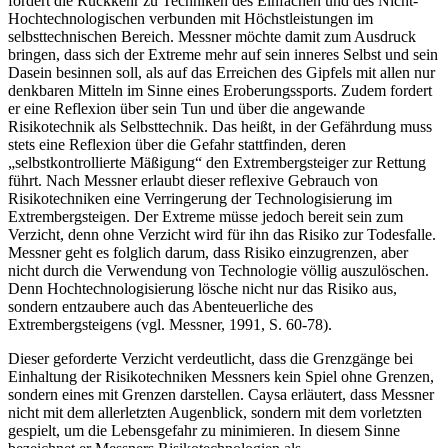
fordert die Rückkehr zu Techniken des Einfachen und des Nicht-
Hochtechnologischen verbunden mit Höchstleistungen im
selbsttechnischen Bereich. Messner möchte damit zum Ausdruck
bringen, dass sich der Extreme mehr auf sein inneres Selbst und sein
Dasein besinnen soll, als auf das Erreichen des Gipfels mit allen nur
denkbaren Mitteln im Sinne eines Eroberungssports. Zudem fordert
er eine Reflexion über sein Tun und über die angewande
Risikotechnik als Selbsttechnik. Das heißt, in der Gefährdung muss
stets eine Reflexion über die Gefahr stattfinden, deren
„selbstkontrollierte Mäßigung“ den Extrembergsteiger zur Rettung
führt. Nach Messner erlaubt dieser reflexive Gebrauch von
Risikotechniken eine Verringerung der Technologisierung im
Extrembergsteigen. Der Extreme müsse jedoch bereit sein zum
Verzicht, denn ohne Verzicht wird für ihn das Risiko zur Todesfalle.
Messner geht es folglich darum, dass Risiko einzugrenzen, aber
nicht durch die Verwendung von Technologie völlig auszulöschen.
Denn Hochtechnologisierung lösche nicht nur das Risiko aus,
sondern entzaubere auch das Abenteuerliche des
Extrembergsteigens (vgl. Messner, 1991, S. 60-78).
Dieser geforderte Verzicht verdeutlicht, dass die Grenzgänge bei
Einhaltung der Risikotechniken Messners kein Spiel ohne Grenzen,
sondern eines mit Grenzen darstellen. Caysa erläutert, dass Messner
nicht mit dem allerletzten Augenblick, sondern mit dem vorletzten
gespielt, um die Lebensgefahr zu minimieren. In diesem Sinne