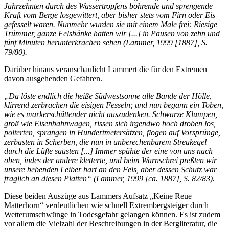
Jahrzehnten durch des Wassertropfens bohrende und sprengende
Kraft vom Berge losgewittert, aber bisher stets vom Firn oder Eis
gefesselt waren. Nunmehr wurden sie mit einem Male frei: Riesige
Trümmer, ganze Felsbänke hatten wir [...] in Pausen von zehn und
fünf Minuten herunterkrachen sehen (Lammer, 1999 [1887], S.
79/80).
Darüber hinaus veranschaulicht Lammert die für den Extremen
davon ausgehenden Gefahren.
„Da löste endlich die heiße Südwestsonne alle Bande der Hölle,
klirrend zerbrachen die eisigen Fesseln; und nun begann ein Toben,
wie es markerschüttender nicht auszudenken. Schwarze Klumpen,
groß wie Eisenbahnwagen, rissen sich irgendwo hoch droben los,
polterten, sprangen in Hundertmetersätzen, flogen auf Vorsprünge,
zerbasten in Scherben, die nun in unberechenbarem Streukegel
durch die Lüfte sausten [...] Immer spähte der eine von uns nach
oben, indes der andere kletterte, und beim Warnschrei preßten wir
unsere bebenden Leiber hart an den Fels, aber dessen Schutz war
fraglich an diesen Platten“ (Lammer, 1999 [ca. 1887], S. 82/83).
Diese beiden Auszüge aus Lammers Aufsatz „Keine Reue –
Matterhorn“ verdeutlichen wie schnell Extrembergsteiger durch
Wetterumschwünge in Todesgefahr gelangen können. Es ist zudem
vor allem die Vielzahl der Beschreibungen in der Bergliteratur, die