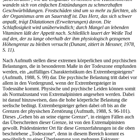
wandeln sich von einfachen Entzündungen zu schmerzhaften
Geschwürbildungen. Frostschäden sind um so mehr zu fürchten, als
der Organismus arm an Sauerstoff ist. Das Herz, das sich schwer
anpaßt, trägt Dilatationen (Erweiterungen) davon. Die
Schlaflosigkeit wird unüberwindlich; durch Mangel an lebenden
Vitaminen läßt der Appetit nach. Schließlich lauert der Weiße Tod
auf den, der zu lange oberhalb der ihm physiologisch gezogenen
Höhengrenze zu bleiben versucht (Dunant, zitiert in Messner, 1978,
S. 11).
Nach Aufmuth stellen diese extremen körperlichen und psychischen
Belastungen, die in besonderem Maße in der Todeszone empfunden
werden, ein „auffälliges Charakteristikum des Extrembergsteigens“
(Aufmuth, 1988, S. 99) dar. Die psychische Belastung tritt dabei vor
allem in den Vordergrund, wenn der Extrembergsteiger in
Todesnähe kommt. Physische und psychische Leiden können somit
als Normalzustand von Extremalpinisten angesehen werden. Dabei
ist darauf hinzuweisen, dass die hohe körperliche Belastung die
seelische bedingt. Extrembergsteiger gehen dabei oft bis an die
Grenzen der physischen Zerstörung (Aufmuth, 1988, S. 96-101).
Dieses „Gehen bis an seine eigene Grenze“, in einigen Fällen auch
das Überschreiten dieser Grenze, ist von den Extremalpinisten
gewollt. Prädestinierter Ort für diese Grenzerfahrungen ist die oben
beschriebene „Todeszone“, denn in diesem Bereich kommt es
gewöhnlich zu einer Überlagerung von mehreren Faktoren: