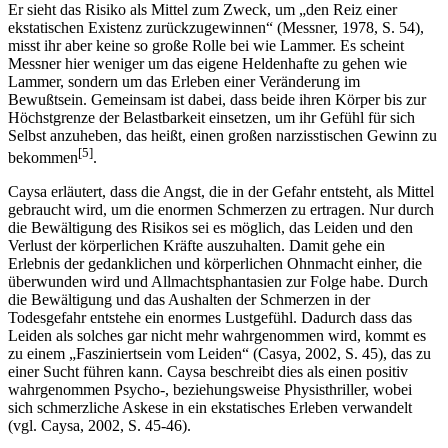
Er sieht das Risiko als Mittel zum Zweck, um „den Reiz einer
ekstatischen Existenz zurückzugewinnen“ (Messner, 1978, S. 54),
misst ihr aber keine so große Rolle bei wie Lammer. Es scheint
Messner hier weniger um das eigene Heldenhafte zu gehen wie
Lammer, sondern um das Erleben einer Veränderung im
Bewußtsein. Gemeinsam ist dabei, dass beide ihren Körper bis zur
Höchstgrenze der Belastbarkeit einsetzen, um ihr Gefühl für sich
Selbst anzuheben, das heißt, einen großen narzisstischen Gewinn zu
[5]
bekommen
.
Caysa erläutert, dass die Angst, die in der Gefahr entsteht, als Mittel
gebraucht wird, um die enormen Schmerzen zu ertragen. Nur durch
die Bewältigung des Risikos sei es möglich, das Leiden und den
Verlust der körperlichen Kräfte auszuhalten. Damit gehe ein
Erlebnis der gedanklichen und körperlichen Ohnmacht einher, die
überwunden wird und Allmachtsphantasien zur Folge habe. Durch
die Bewältigung und das Aushalten der Schmerzen in der
Todesgefahr entstehe ein enormes Lustgefühl. Dadurch dass das
Leiden als solches gar nicht mehr wahrgenommen wird, kommt es
zu einem „Fasziniertsein vom Leiden“ (Casya, 2002, S. 45), das zu
einer Sucht führen kann. Caysa beschreibt dies als einen positiv
wahrgenommen Psycho-, beziehungsweise Physisthriller, wobei
sich schmerzliche Askese in ein ekstatisches Erleben verwandelt
(vgl. Caysa, 2002, S. 45-46).