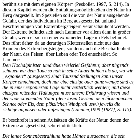
berührt sie mit dem eigenen Körper“ (Peskoller, 1997, S. 214). In
diesem Kapitel werden die Entfaltungsmöglichkeiten der Natur im
Berg dargestellt. Im Speziellen soll die von der Natur ausgehende
Gefahr, der das Individuum im Berg ausgesetzt ist, anhand
Beschreibungen von Extrembergsteigern veranschaulicht werden.
Der Extreme befindet sich nach Lammer vor allem dann in großer
Gefahr, wenn er sich in einer exponierten Lage im Fels befindet.
Das rührt daher, da an derartigen Kletterstellen nicht nur das
Können des Extrembergsteigers, sondern auch die Beschaffenheit
der Natur, des Felsen, über Leben oder Tod entscheidet. So
Lammer:
Den Hochalpinisten umdräuen vielerlei Gefahren; aber nirgends
schauen wir dem Tode so nah in seine Augenhöhlen als da, wo wir
„exponiert“ (ausgesetzt) sind: Tausend Stellungen kann unser
Körper einnehmen, doch nur eine einzige oder ganz wenige sind es,
die in einer exponierten Lage nicht verderblich werden; und diese
einzigen rettenden Haltungen muss unsere Erfahrung wissen und
der widerstrebenden Natur (dem losen Gestein, dem tückenreichen
Schnee oder Eis, dem plötzlichen Windprall usw.) jeweils die
richtige anpassen oder aufzwingen (Lammer,1999 [1887], S. 115).
Er beschreibt in seinen Aufsätzen die Kräfte der Natur, denen der
Extreme ausgesetzt ist, sehr eindrücklich:
Die lange Sonnenbestrahlung hatte Hänge ausgeapert, die seit