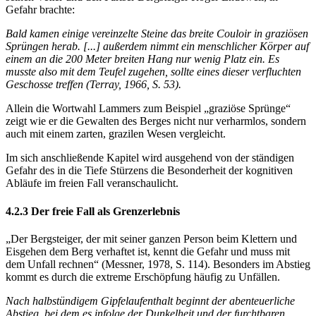
Gefahr brachte:
Bald kamen einige vereinzelte Steine das breite Couloir in graziösen
Sprüngen herab. [...] außerdem nimmt ein menschlicher Körper auf
einem an die 200 Meter breiten Hang nur wenig Platz ein. Es
musste also mit dem Teufel zugehen, sollte eines dieser verfluchten
Geschosse treffen (Terray, 1966, S. 53).
Allein die Wortwahl Lammers zum Beispiel „graziöse Sprünge“
zeigt wie er die Gewalten des Berges nicht nur verharmlos, sondern
auch mit einem zarten, grazilen Wesen vergleicht.
Im sich anschließende Kapitel wird ausgehend von der ständigen
Gefahr des in die Tiefe Stürzens die Besonderheit der kognitiven
Abläufe im freien Fall veranschaulicht.
4.2.3 Der freie Fall als Grenzerlebnis
„Der Bergsteiger, der mit seiner ganzen Person beim Klettern und
Eisgehen dem Berg verhaftet ist, kennt die Gefahr und muss mit
dem Unfall rechnen“ (Messner, 1978, S. 114). Besonders im Abstieg
kommt es durch die extreme Erschöpfung häufig zu Unfällen.
Nach halbstündigem Gipfelaufenthalt beginnt der abenteuerliche
Abstieg, bei dem es infolge der Dunkelheit und der furchtbaren