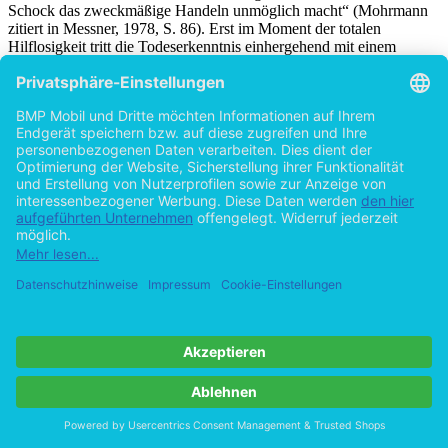
Schock das zweckmäßige Handeln unmöglich macht“ (Mohrmann
zitiert in Messner, 1978, S. 86). Erst im Moment der totalen
Hilflosigkeit tritt die Todeserkenntnis einhergehend mit einem
Glücksgefühl ein: „Nun erkannte ich auch die Aussichtslosigkeit
jeder Rettung, und in diesem Moment kam ein Gefühl der Erlösung
über mich“ (Mohrmann zit. nach Messner S. 79). Dieses auftretende
Glücksgefühl, so Mohrmann, ist verbunden mit einer Ichaufgabe,
die sich in einer absoluten Entspannung ausdrückt. Es kommt zur
Ausschaltung des Willenslebens, des logischen und kritischen
Denkens und der Fallende tritt in einen Traumzustand. Erst jetzt
kommt es zu der so oft beschriebenen Lösung des Ichs vom Körper,
[6]
was als Depersonalisierung
verstanden werden kann:
„Aber nicht ich war es, der das sah, fühlte und erlebte, sondern ein
zweites Ich außer mir, das jetzt dem dahinrasenden Körper von
höherer Warte aus zuschaute“ (Mohrmann, zitiert nach Messner S.
79).
Ich hatte keine Furcht, vielmehr erlebte ich den Sturz mehr als
Zuschauer denn als Beteiligter (Terray, 1966, S. 51).
Im Verlauf dieser Ichverdopplung beziehungsweise Ichspaltung löst
[7]
sich das seelische Ich vom körperlichen Ich
. Das Körpergefühl
erlischt fast gänzlich und man hat das Gefühl, außerhalb des
Körpers zu stehen. Oft erkennt der Verunglückte erst nach dem