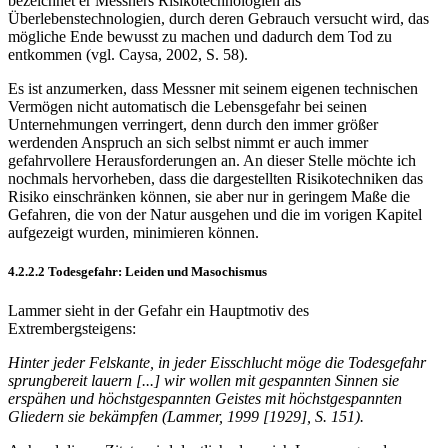
bezeichnet er Messners Risikotechnologien als
Überlebenstechnologien, durch deren Gebrauch versucht wird, das
mögliche Ende bewusst zu machen und dadurch dem Tod zu
entkommen (vgl. Caysa, 2002, S. 58).
Es ist anzumerken, dass Messner mit seinem eigenen technischen
Vermögen nicht automatisch die Lebensgefahr bei seinen
Unternehmungen verringert, denn durch den immer größer
werdenden Anspruch an sich selbst nimmt er auch immer
gefahrvollere Herausforderungen an. An dieser Stelle möchte ich
nochmals hervorheben, dass die dargestellten Risikotechniken das
Risiko einschränken können, sie aber nur in geringem Maße die
Gefahren, die von der Natur ausgehen und die im vorigen Kapitel
aufgezeigt wurden, minimieren können.
4.2.2.2 Todesgefahr: Leiden und Masochismus
Lammer sieht in der Gefahr ein Hauptmotiv des
Extrembergsteigens:
Hinter jeder Felskante, in jeder Eisschlucht möge die Todesgefahr
sprungbereit lauern [...] wir wollen mit gespannten Sinnen sie
erspähen und höchstgespannten Geistes mit höchstgespannten
Gliedern sie bekämpfen (Lammer, 1999 [1929], S. 151).