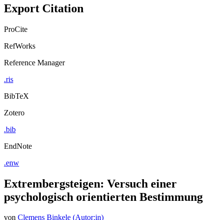
Export Citation
ProCite
RefWorks
Reference Manager
.ris
BibTeX
Zotero
.bib
EndNote
.enw
Extrembergsteigen: Versuch einer
psychologisch orientierten Bestimmung
von
Clemens Binkele (Autor:in)