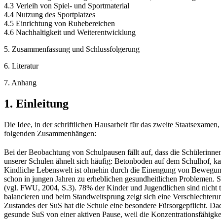
4.3 Verleih von Spiel- und Sportmaterial
4.4 Nutzung des Sportplatzes
4.5 Einrichtung von Ruhebereichen
4.6 Nachhaltigkeit und Weiterentwicklung
5. Zusammenfassung und Schlussfolgerung
6. Literatur
7. Anhang
1. Einleitung
Die Idee, in der schriftlichen Hausarbeit für das zweite Staatsexame
folgenden Zusammenhängen:
Bei der Beobachtung von Schulpausen fällt auf, dass die Schülerinne
unserer Schulen ähnelt sich häufig: Betonboden auf dem Schulhof, k
Kindliche Lebenswelt ist ohnehin durch die Einengung von Bewegu
schon in jungen Jahren zu erheblichen gesundheitlichen Problemen. 
(vgl. FWU, 2004, S.3). 78% der Kinder und Jugendlichen sind nicht tä
balancieren und beim Standweitsprung zeigt sich eine Verschlechteru
Zustandes der SuS hat die Schule eine besondere Fürsorgepflicht. D
gesunde SuS von einer aktiven Pause, weil die Konzentrationsfähigke