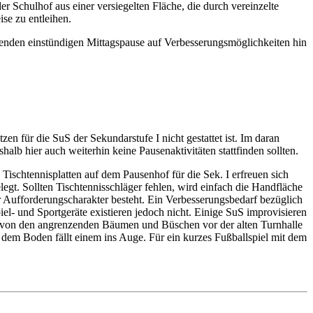
r Schulhof aus einer versiegelten Fläche, die durch vereinzelte
se zu entleihen.
nden einstündigen Mittagspause auf Verbesserungsmöglichkeiten hin
n für die SuS der Sekundarstufe I nicht gestattet ist. Im daran
lb hier auch weiterhin keine Pausenaktivitäten stattfinden sollten.
Tischtennisplatten auf dem Pausenhof für die Sek. I erfreuen sich
legt. Sollten Tischtennisschläger fehlen, wird einfach die Handfläche
er Aufforderungscharakter besteht. Ein Verbesserungsbedarf bezüglich
iel- und Sportgeräte existieren jedoch nicht. Einige SuS improvisieren
ht von den angrenzenden Bäumen und Büschen vor der alten Turnhalle
 dem Boden fällt einem ins Auge. Für ein kurzes Fußballspiel mit dem