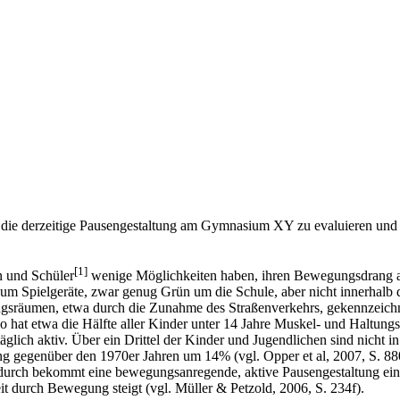
n, die derzeitige Pausengestaltung am Gymnasium XY zu evaluieren und 
[1]
n und Schüler
wenige Möglichkeiten haben, ihren Bewegungsdrang aus
aum Spielgeräte, zwar genug Grün um die Schule, aber nicht innerhalb
ngsräumen, etwa durch die Zunahme des Straßenverkehrs, gekennzeic
So hat etwa die Hälfte aller Kinder unter 14 Jahre Muskel- und Haltu
glich aktiv. Über ein Drittel der Kinder und Jugendlichen sind nicht i
ng gegenüber den 1970er Jahren um 14% (vgl. Opper et al, 2007, S. 880
adurch bekommt eine bewegungsanregende, aktive Pausengestaltung eine
it durch Bewegung steigt (vgl. Müller & Petzold, 2006, S. 234f).