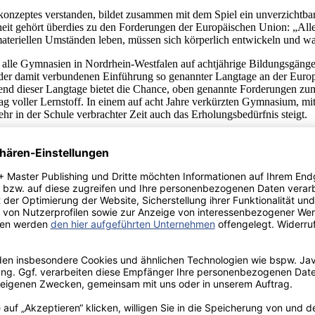
onzeptes verstanden, bildet zusammen mit dem Spiel ein unverzichtbare
heit gehört überdies zu den Forderungen der Europäischen Union: „All
 materiellen Umständen leben, müssen sich körperlich entwickeln und 
lle Gymnasien in Nordrhein-Westfalen auf achtjährige Bildungsgänge 
e der damit verbundenen Einführung so genannter Langtage an der Eur
end dieser Langtage bietet die Chance, oben genannte Forderungen zu
ag voller Lernstoff. In einem auf acht Jahre verkürzten Gymnasium, m
 in der Schule verbrachter Zeit auch das Erholungsbedürfnis steigt.
 könnte mehrere Arbeiten füllen. Der Forschungsgegenstand der vorlieg
onzentration auf den Aspekt Pause - im Sinne einer aktiven Pause - 
d der Langtage zusammenhängenden, Mittagspause bezogenen. Dazu erfo
lem SuS (vgl. Kapitel 3). Auf der Basis dieser Analyse entsteht ein K
en „Evaluieren, Innovieren und Kooperieren“ sowie „ Organisieren und 
nd Schule (vgl. Ministerium für Schule und Weiterbildung des Landes
scher Arbeit. Auf die Diagnose des derzeitigen Zustandes an meiner Au
 die Planung von Verbesserungsmaßnahmen im Hinblick auf die Anforde
nzeption dar, welche meiner Ausbildungsschule bei der Vorbereitung
menvorgaben für den Vorbereitungsdienst in Studienseminar und Schule u
 Lehrkraft meiner Ausbildungsschule mit allen Rechten und Pflichten so