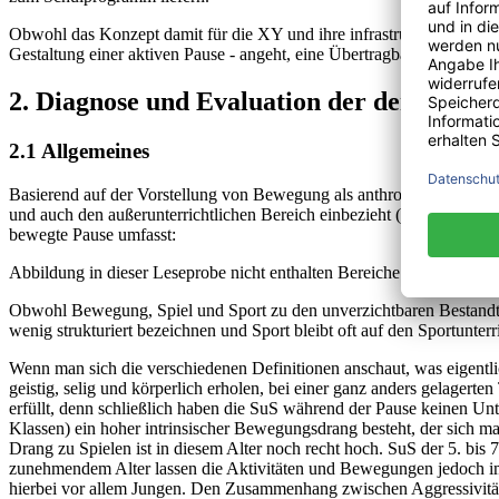
Obwohl das Konzept damit für die XY und ihre infrastrukturellen Vor
Gestaltung einer aktiven Pause - angeht, eine Übertragbarkeit auf and
2. Diagnose und Evaluation der derzeitige
2.1 Allgemeines
Basierend auf der Vorstellung von Bewegung als anthropologisch be
und auch den außerunterrichtlichen Bereich einbezieht (vgl. Müller 
bewegte Pause umfasst:
Abbildung in dieser Leseprobe nicht enthalten Bereiche und Teilbere
Obwohl Bewegung, Spiel und Sport zu den unverzichtbaren Bestandte
wenig strukturiert bezeichnen und Sport bleibt oft auf den Sportunterr
Wenn man sich die verschiedenen Definitionen anschaut, was eigentlic
geistig, selig und körperlich erholen, bei einer ganz anders gelager
erfüllt, denn schließlich haben die SuS während der Pause keinen Unt
Klassen) ein hoher intrinsischer Bewegungsdrang besteht, der sich m
Drang zu Spielen ist in diesem Alter noch recht hoch. SuS der 5. bis 7
zunehmendem Alter lassen die Aktivitäten und Bewegungen jedoch imm
hierbei vor allem Jungen. Den Zusammenhang zwischen Aggressivitä