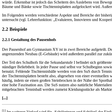
würde. Erkennbar ist jedoch das Scheitern des Auslebens von Bewegung
Bäume und Bänke sowie Tischtennisplatten aufgelockert wird. Außerde
Im Folgenden werden verschiedene Aspekte und Bereiche der bisher
untersucht (vgl. Lehrerfunktion: „Evaluieren, Innovieren und Kooperi
2.2 Beispiele
2.2.1 Gestaltung des Pausenhofs
Der Pausenhof am Gymnasium XY ist in zwei Bereiche aufgeteilt. Der Ob
angrenzenden Neubau (E-Gebäude) wird außerdem parallel zur zukünftig
Der Teil des Schulhofs für die Sekundarstufe I befindet sich größten
ständiger Beliebtheit. In jeder Pause und selbst vor Schulbeginn sowi
benutzt. Fehlende Tischtennisbälle werden von den SuS durch Tennisbä
der Tischtennisplatten besteht also, abgesehen von einer eventuellen 
häufig, indem sie einen großen Steinbrocken in der Nähe der Sporth
eine hohe Faszination aus. Die SuS nutzen also natürliche Materiali
mitgebrachten Tennisball werden zumeist Kleidungsstücke als Marki
[...]
[1]
Im weiteren Verlauf wird für „Schülerinnen und Schüler“ der Einf