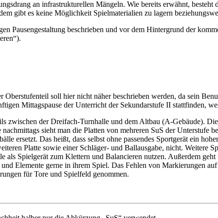
sdrang an infrastrukturellen Mängeln. Wie bereits erwähnt, besteht de
m gibt es keine Möglichkeit Spielmaterialien zu lagern beziehungswei
igen Pausengestaltung beschrieben und vor dem Hintergrund der komme
eren“).
erstufenteil soll hier nicht näher beschrieben werden, da sein Benutze
en Mittagspause der Unterricht der Sekundarstufe II stattfinden, wesha
teils zwischen der Dreifach-Turnhalle und dem Altbau (A-Gebäude). Die 
e nachmittags sieht man die Platten von mehreren SuS der Unterstufe be
lle ersetzt. Das heißt, dass selbst ohne passendes Sportgerät ein hoh
weiteren Platte sowie einer Schläger- und Ballausgabe, nicht. Weitere Sp
alle als Spielgerät zum Klettern und Balancieren nutzen. Außerdem ge
en und Elemente gerne in ihrem Spiel. Das Fehlen von Markierungen auf
erungen für Tore und Spielfeld genommen.
achheit halber nur die Abkürzung „SuS“ verwendet.