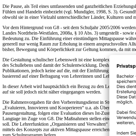
Die Pause, als Teil eines umfassenden und ganzheitlichen Erziehungsk
Fühlen und Handeln einbezieht (vgl. Mundigler, 1998, S. 3). Gesund
obwohl sie in einer Vielzahl unterschiedlicher Länder, Kulturen und
Vor dem Hintergrund von G8 - seit dem Schuljahr 2005/2006 werden a
Landes Nordrhein-Westfalen, 2008a, § 10 Abs. 3) umgestellt - sowi
Bedeutung zu. Die Einführung einer einstündigen Mittagspause währ
generell nur wenig Raum zur Erholung in einem anspruchsvollen Allt
bisher, Bewegung und Körperlichkeit zur Geltung kommen, da mit mehr
Die Gestaltung schulischer Lebenswelt ist eine komplexe Aufgabe und
des Schullebens und damit der Schulentwicklung. Deshalb ist eine K
Publikationen, jedoch keine auf die, mit der Einführung von G8 un
basierend auf einer Befragung von Lehrerinnen und Lehrern und vor al
In dieser Arbeit wird hauptsächlich ein Bezug zu den Lehrerfunktion
auf sie soll jedoch nicht näher eingegangen werden.
Die Rahmenvorgaben für den Vorbereitungsdienst in Studienseminar u
„Evaluieren, Innovieren und Kooperieren“ u.a. als Überprüfung schuli
Pausengestaltung, folgen eine Evaluation dieses Ist-Zustandes und
Langtage im Zuge von G8. Die Maßnahmen stellen eine innovative Ko
soll. Die Lehrerfunktion „Organisieren und Verwalten“ sieht laut Rah
mittels des Konzepts zur aktiven Mittagspause erreichen möchte. Als
zum Schulprogramm liefern.