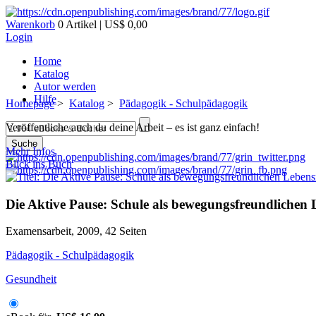
Warenkorb
0 Artikel | US$ 0,00
Login
Home
Katalog
Autor werden
Hilfe
Homepage
>
Katalog
>
Pädagogik - Schulpädagogik
Veröffentliche auch du deine Arbeit – es ist ganz einfach!
Suche
Mehr Infos
Blick ins Buch
Die Aktive Pause: Schule als bewegungsfreundlichen 
Examensarbeit, 2009, 42 Seiten
Pädagogik - Schulpädagogik
Gesundheit