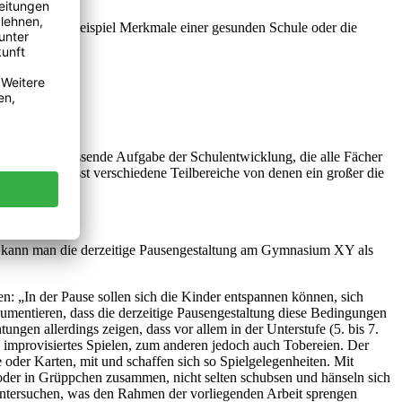
te - wie zum Beispiel Merkmale einer gesunden Schule oder die
ung als umfassende Aufgabe der Schulentwicklung, die alle Fächer
eich und umfasst verschiedene Teilbereiche von denen ein großer die
, kann man die derzeitige Pausengestaltung am Gymnasium XY als
n: „In der Pause sollen sich die Kinder entspannen können, sich
rgumentieren, dass die derzeitige Pausengestaltung diese Bedingungen
gen allerdings zeigen, dass vor allem in der Unterstufe (5. bis 7.
n improvisiertes Spielen, zum anderen jedoch auch Tobereien. Der
e oder Karten, mit und schaffen sich so Spielgelegenheiten. Mit
 oder in Grüppchen zusammen, nicht selten schubsen und hänseln sich
ntersuchen, was den Rahmen der vorliegenden Arbeit sprengen