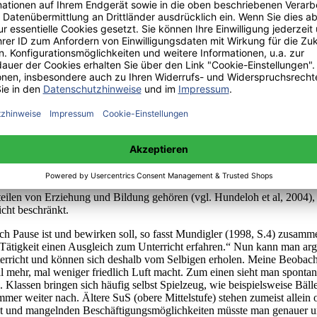
aussetzungen geplant und anwendbar ist, besteht, was generelle Aspek
ere Schulen.
n Pausengestaltung
gründbares Grundbedürfnis des Menschen, ergibt sich Bewegungserzieh
& Petzold, 2006, S. 24f). Das Konzept der bewegten Schule ist umfangr
iche der bewegten Schule (Müller & Petzold, 2006, S. 33)
ilen von Erziehung und Bildung gehören (vgl. Hundeloh et al, 2004)
icht beschränkt.
h Pause ist und bewirken soll, so fasst Mundigler (1998, S.4) zusamme
ten Tätigkeit einen Ausgleich zum Unterricht erfahren.“ Nun kann man a
erricht und können sich deshalb vom Selbigen erholen. Meine Beobachtun
al mehr, mal weniger friedlich Luft macht. Zum einen sieht man sponta
. Klassen bringen sich häufig selbst Spielzeug, wie beispielsweise Bäll
er weiter nach. Ältere SuS (obere Mittelstufe) stehen zumeist allein
t und mangelnden Beschäftigungsmöglichkeiten müsste man genauer u