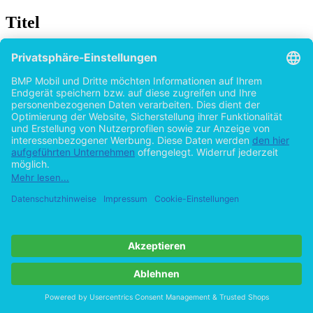
Titel
DIN 9001:2008 in der ambulanten Pflege: Vom
einrichtungsinternen Qualitätsmanagement
zum internationalen Standard
von
Sebastian Bessel (Autor:in)
2015
©2013
Masterarbeit
78 Seiten
Hilfe/FAQ
Impressum
Datenschutz
AGB
Vertrag widerrufen
Zur Desktop-Version
Copyright ©Imprint in der Bedey & Thoms Media GmbH
powered
by
Open Publishing
Cookie-Einstellungen