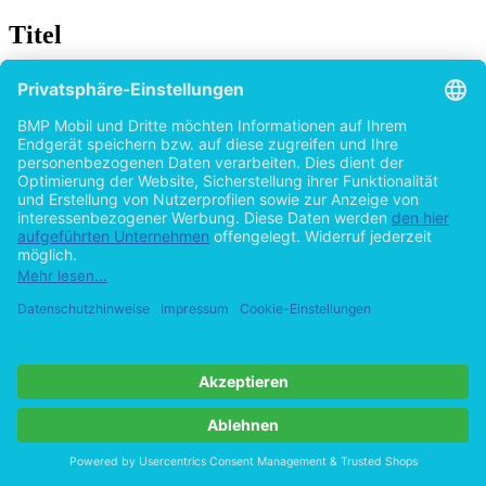
Titel
Prävention sportartspezifischer Verletzungen
und Risiken beim Wellenreiten
von
Erik Schulte (Autor:in)
2015
©2011
Bachelorarbeit
81 Seiten
Hilfe/FAQ
Impressum
Datenschutz
AGB
Vertrag widerrufen
Zur Desktop-Version
Copyright ©Imprint in der Bedey & Thoms Media GmbH
powered
by
Open Publishing
Cookie-Einstellungen