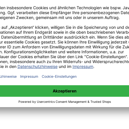
:
 sowie Mittwoch 14:00 bis 15:00 Uhr:
+49(0)176-85996762