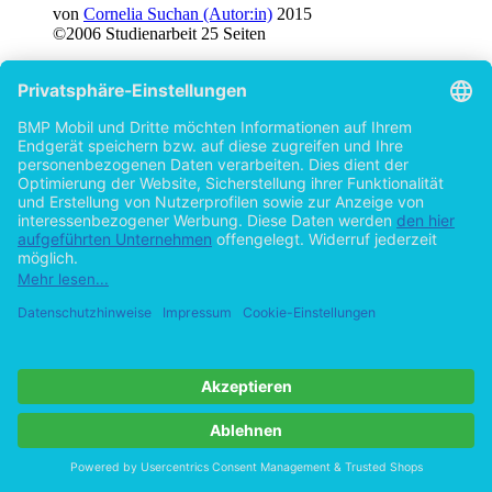
von
Cornelia Suchan (Autor:in)
2015
©2006
Studienarbeit
25 Seiten
Hilfe/FAQ
Impressum
Datenschutz
AGB
Vertrag widerrufen
Zur Desktop-Version
Copyright ©Imprint in der Bedey & Thoms Media GmbH
powered
by
Open Publishing
Cookie-Einstellungen