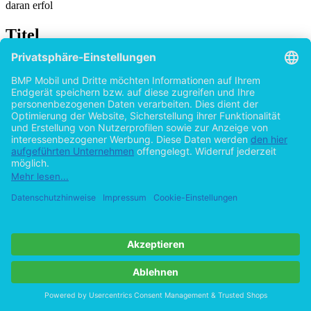
daran erfol
Titel
Lebens- und Arbeitsalltag der Wärter in der
Irrenpflege im Hospital Haina: Psychiatrische
Pflege im 19. Jahrhundert
von
Axel Eierdanz (Autor:in)
2015
©2008
Diplomarbeit
90 Seiten
Hilfe/FAQ
Impressum
Datenschutz
AGB
Vertrag widerrufen
Zur Desktop-Version
Copyright ©Imprint in der Bedey & Thoms Media GmbH
powered
by
Open Publishing
Cookie-Einstellungen