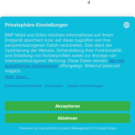
/ < &
P
' <<
&
<
<
<
<
/
h
D
<
<
&
& >&
' <
<
< h
<
&
P
d
<<
s <& h < & < < , &
<&
h
&
h&
'
'
&
'
&
&
D
/ >
<
< &
/ D
<
'
<
<
<
<
<