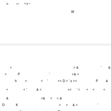
W
<
> &
'
&
>
P
'
<& >
h
>:
<
'
<< D > ' s <<
P
&
<
< '
& <
<<
' <
<
<
<
&
>&
<
< &
D
K
<
<
& <
'
&
<
<
<
< D
>&
s <&
> <