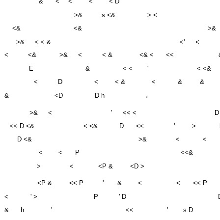
<&
<&
>&
>&
< < &
<'
<
<
<&
>&
<
< &
<& <
<<
E
&
< <
'
< <&
<
D
<
< &
<
&
&
&
<D
D h
d
>&
<
'
<< <
D
<< D <&
< <&
D
<<
'
>
D <&
>&
<
<
<
<
P
<<&
>
<
<P &
<D >
<P &
<< P
'
&
<
<
<< P
<
' >
P
' D
&
h
'
<<
'
s D
&
' <
D <
>
:
P < &