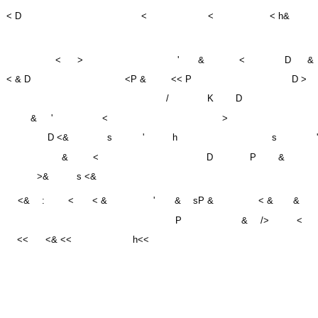
<
>
'
&
<
D
&
< & D
<P &
<< P
D >
/
K
D
&
'
<
>
D <&
s
'
h
s
&
<
D
P
&
>&
s <&
<&
:
<
< &
'
&
sP &
< &
&
P
&
/>
<
<<
<& <<
h<<