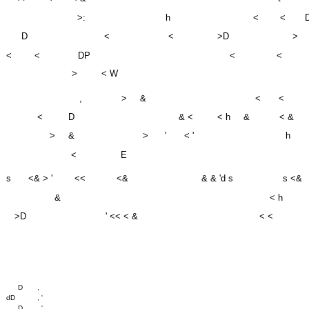
D
<
<
>D
>
<
<
DP
<
<
>
< W
,
>
&
<
<
<
D
& <
< h
&
< &
>
&
>
'
< '
h
<
E
s
<& > '
<<
<&
& & 'd s
s <&
&
< h
>D
' << < &
< <
D
,
dD
, '
D
, '
D
<
'
D
, '