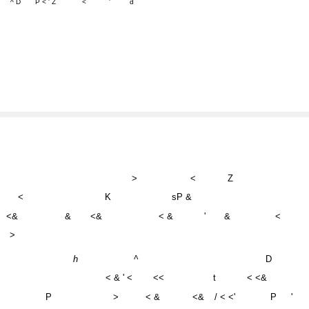
>
<
Z
<
K
sP &
<&
&
<&
< &
'
&
<
>
h
^
D
< & ' <
<<
t
< <&
P
>
< &
<&
/ < <'
P
'
<
&
P
D
h
' m