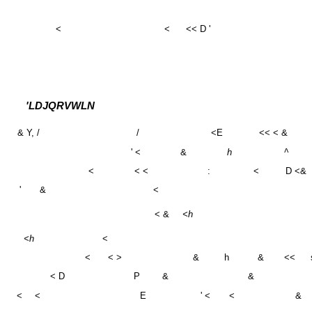
<
<
<< D '
'LDJQRVWLN
& Y, /
/
<E
<< < &
' <
&
h
^
<
< <
:
<
D <&
'
&
<
< &
<h
<h
<
<
< >
&
h
&
<<
< D
P
&
&
<
<
E
' <
<
&
<
s
>&
'
>&
<< P
<<
<