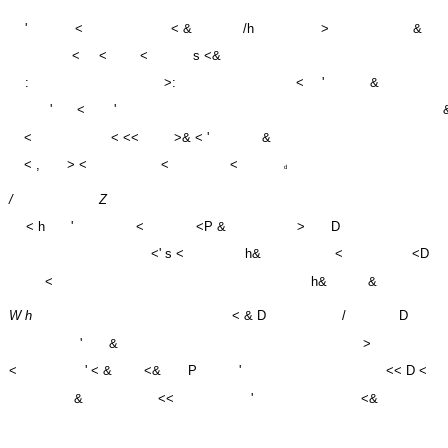
<
<
<
s <&
:
>:
<
'
&
'
<
'
<
< <<
>& < '
&
< ,
> <
<
<
d
/
Z
< h
'
<
<P &
>
D
<' s <
h&
<
<D
<
h&
&
W h
< & D
/
D
'
&
>
<
' < &
<&
P
'
<< D <
&
<<
'
<&