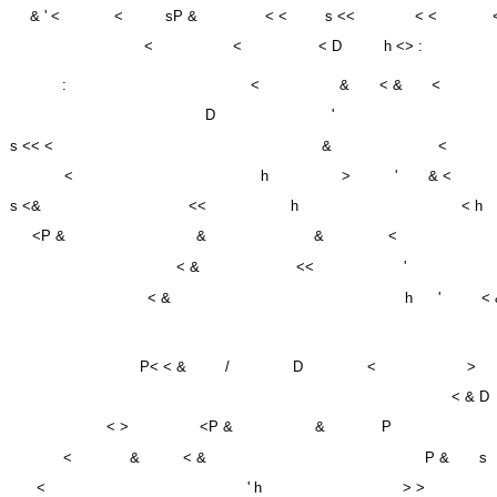
<
<
< D
h <> :
:
<
&
< &
<
D
'
s << <
&
<
<
h
>
'
& <
s <&
<<
h
< h
<P &
&
&
<
< &
<<
'
< &
h
'
< 
P< < &
/
D
<
>
< & D
< >
<P &
&
P
<
&
< &
P &
s
<
' h
> >
< &
,
&