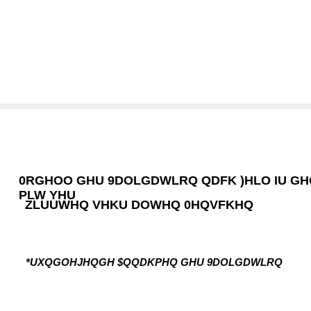
0RGHOO GHU 9DOLGDWLRQ QDFK )HLO IU GH
PLW YHU
ZLUUWHQ VHKU DOWHQ 0HQVFKHQ
*UXQGOHJHQGH $QQDKPHQ GHU 9DOLGDWLRQ
& < &
<
<
<
&