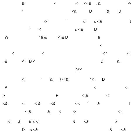
'
<&
D
&
D
<<
'
d
s <&
'
<
s <&
D
W
' h &
< & D
h
<
<
<
< '
<
&
<
D <
D
&
h<<
<
'
&
/ < &
' <
D
P
<
<
>
P
< &
<
<&
<
< &
<&
<<
'
&
< &
&
<
<<
< :
<
&
t/ < <
&
<&
>
D
s <&
&
<&