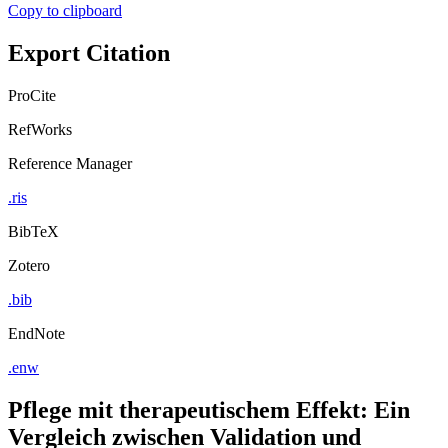
Export Citation
ProCite
RefWorks
Reference Manager
.ris
BibTeX
Zotero
.bib
EndNote
.enw
Pflege mit therapeutischem Effekt: Ein
Vergleich zwischen Validation und
person-zentrierter Pflege und die