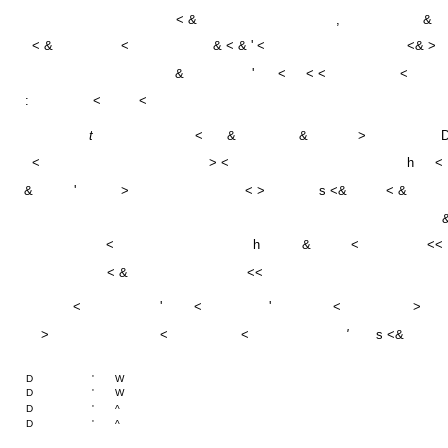
< &
<
& < & ' <
<& >
&
'
<
< <
<
:
<
<
t
<
&
&
>
<
> <
h
<
&
'
>
< >
s <&
< &
<
h
&
<
<<
< &
<<
<
'
<
'
<
>
>
<
<
'
s <&
D
'
W
D
'
W
D
'
^
D
'
^
d