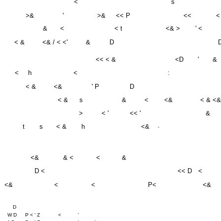
&
<
< t
<& >
' <
< &
<& / < <'
&
D
<< < &
<D
'
&
<
h
<
:
< &
<&
' P
D
< &
s
&
<
<&
< & <&
>
< '
<< '
&
t
s
< &
h
<&
^
<&
& <
<
&
D <
<< D
<
<&
<
<
P<
<&
D
W D
P < ' Z
<
'
^ D
P < ' Z
<
'
d