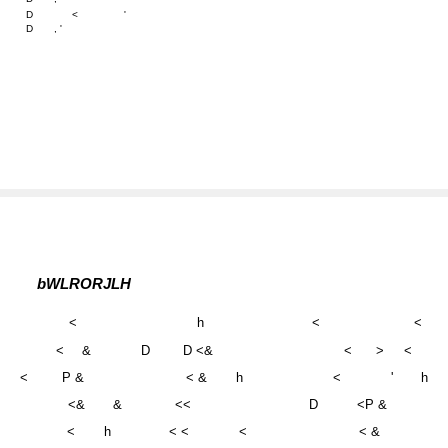
bWLRORJLH
<
h
<
<
<
&
D
D <&
<
>
<
<
P &
< &
h
<
'
h
<&
&
<<
D
<P &
<
h
< <
<
< &
<P &
<D >