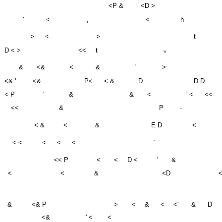
'
<
,
<
h
>
<
>
t
D < >
<<
t
W
&
<&
<
&
'
>:
<& '
<&
P<
< &
D
D D
< P
'
&
&
<
' <
<<
<<
&
P
^
< &
<
&
E D
<
< <
<
<
<
'
<< P
<
<
D <
'
&
<
<
&
<D
&
<& P
>
<
&
<
<'
&
D
<&
' <
<