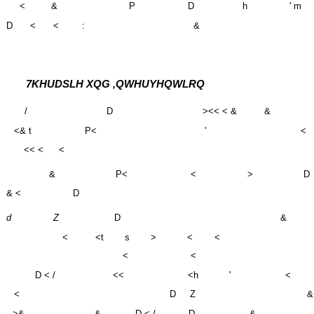
D
<
<
:
&
7KHUDSLH XQG ,QWHUYHQWLRQ
/
D
><< < &
&
<& t
P<
'
<
<< <
<
&
P<
<
>
D
& <
D
d
Z
D
&
<
<t
s
>
<
<
<
<
D < /
<<
<h
'
<
<
D
Z
&
>&
&
D < /
D
&
<
D