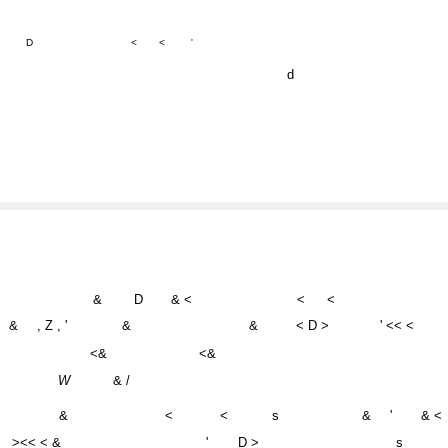
D
<
<
'
d
&
D
& <
<
<
&
, Z , '
&
&
< D >
' << <
<&
<&
W
& /
&
<
<
s
&
'
& <
><< < &
'
D >
s
< D
<
<
< h&