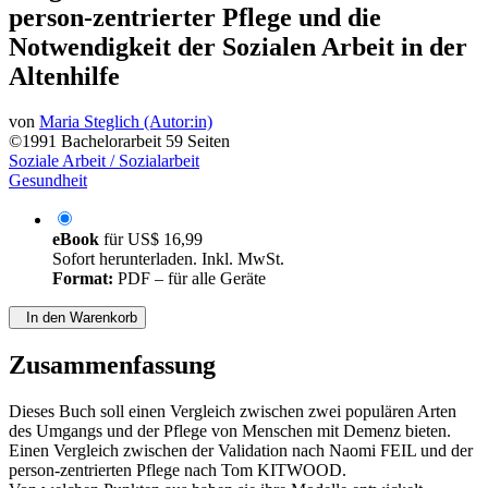
Notwendigkeit der Sozialen Arbeit in der
Altenhilfe
von
Maria Steglich (Autor:in)
©1991
Bachelorarbeit
59 Seiten
Soziale Arbeit / Sozialarbeit
Gesundheit
eBook
für
US$ 16,99
Sofort herunterladen. Inkl. MwSt.
Format:
PDF – für alle Geräte
In den Warenkorb
Zusammenfassung
Dieses Buch soll einen Vergleich zwischen zwei populären Arten
des Umgangs und der Pflege von Menschen mit Demenz bieten.
Einen Vergleich zwischen der Validation nach Naomi FEIL und der
person-zentrierten Pflege nach Tom KITWOOD.
Von welchen Punkten aus haben sie ihre Modelle entwickelt,
welches Demenzverständnis lässt sich in ihren Werken finden, wie