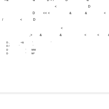
D
<< <
&
&
<
/
<
D
<
,>
&
&
<
<
D ,
<&
'
'
D /
'
'
D
'
WW
D
'
W^
'
<
< &
/h
>
&