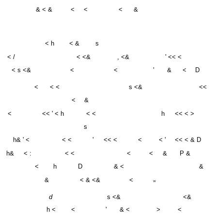
< h
< &
s
< /
< <&
, <&
' << <
< s <&
<
<
'
&
<
D
<
<
<
s <&
<<
<
&
<
<< ' < h
< <
h
<< < >
s
h& ' <
< <
'
<< <
<
< '
<< < & D
h&
< :
< <
<
<
&
P &
<
h
D
& <
&
&
< & <&
<
W
d
s <&
<&
h <
<
'
& <
>
<
' < <
^