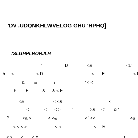
'DV .UDQNKHLWVELOG GHU 'HPHQ]
(SLGHPLRORJLH
'
D
<&
<E'
h
<
< D
<
E
< 
&
&
h
' < <
P
E
&
& < E
<&
< <&
<
<
<
< >
'
>&
<'
& '
P
<& >
< <&
< ' <<
<&
< < < >
< h
<
E
d
< >
<
< &
t
>:
h
<
<