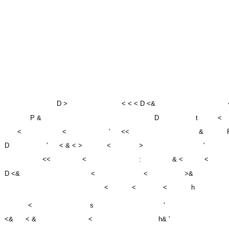
D >
< < < D <&
P &
D
t
<
<
<
'
<<
&
D
'
< & < >
<
>
'
<<
<
:
& <
<
D <&
<
<
>&
<
<
<
h
<
s
'
<&
< &
<
h& '
D
<<
^^d' ^