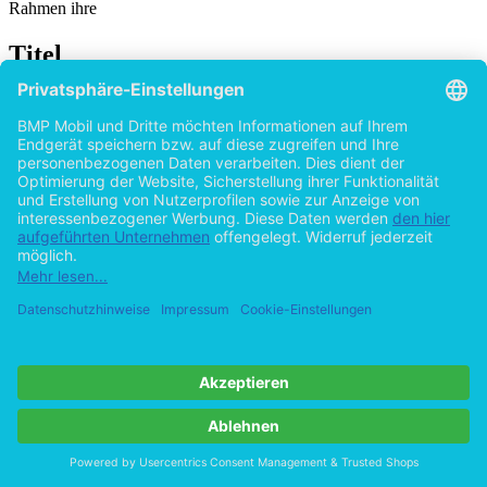
Rahmen ihre
Titel
Die Betriebliche Gesundheitsförderung unter
besonderer Beachtung von Nacht- und
Schichtarbeit
von
Aynur Arpaci (Autor:in)
2015
©2012
Bachelorarbeit
73 Seiten
Hilfe/FAQ
Impressum
Datenschutz
AGB
Vertrag widerrufen
Zur Desktop-Version
Copyright ©Imprint in der Bedey & Thoms Media GmbH
powered
by
Open Publishing
Cookie-Einstellungen