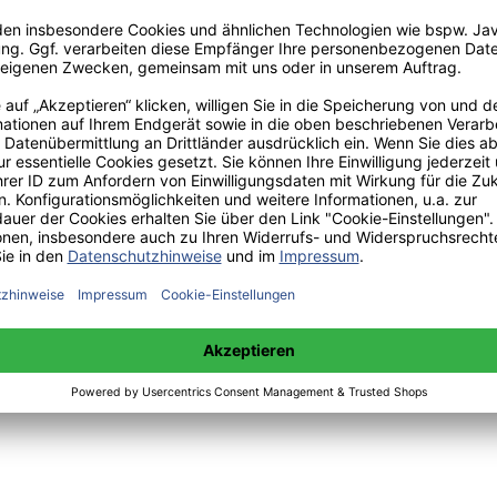
:
 sowie Mittwoch 14:00 bis 15:00 Uhr:
+49(0)176-85996762