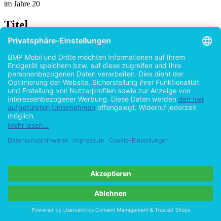
im Jahre 20
Titel
Hybride Gesellschaften im internationalen
Steuerrecht: Einordnung des Art. 1 Abs. 7
DBA-USA
von
Nikolay Herber (Autor:in)
2015
©2011
Masterarbeit
49 Seiten
Hilfe/FAQ
Impressum
Datenschutz
AGB
Vertrag widerrufen
Zur Desktop-Version
Copyright ©Imprint in der Bedey & Thoms Media GmbH
powered
by
Open Publishing
Cookie-Einstellungen